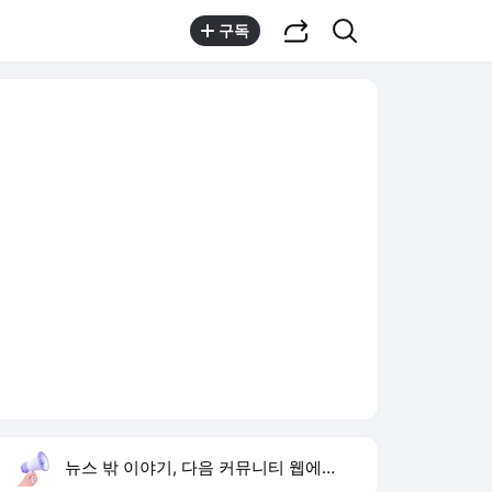
공유하기
검색
구독
뉴스 밖 이야기, 다음 커뮤니티 웹에서 보기
실시간 트렌드
오늘 5:44 기준
툴팁보기
1
손서연 U17 세계선수권 28점
,유지
2
방은희 어머니 고독사
,하락
3
김태유 교수
,상승
4
김규원 장애학생 손빨래
,하락
5
규제합리화위 인선
,신규
6
하영 증조부 고종 진료
,신규
7
이 대통령 삼정검 수여
,신규