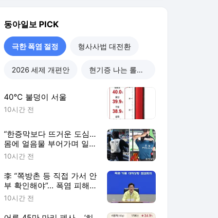
해”
10시간 전
李 “쪽방촌 등 직접 가서 안
부 확인해야”… 폭염 피해
최소화에 행정력 총동원 주
10시간 전
문
어류 45만 마리 폐사… ‘히
트플레이션’에 시금치도
111% 폭등
10시간 전
극한 폭염 절정
더보기
동아일보 랭킹 뉴스
최근 3시간 집계 결과입니다.
많이 본 뉴스
탐독한 뉴스
1
“폭염속 남자가 길에 앉