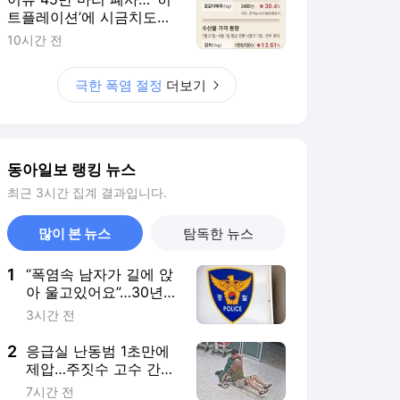
아 울고있어요”…30년전
실종자였다
3시간 전
2
응급실 난동범 1초만에
제압…주짓수 고수 간호
사
7시간 전
3
“돈 걱정 없이 자란 아이
들, 성인 돼 신앙 잃을
가능성 더 높았다”…10
7시간 전
년 추적연구
4
AKMU 이수현, 39kg 감
량 뒤 고백 “술 취하니
토할 때까지 먹어…몸
4시간 전
망가질 것 같았다”
5
“잠 못 자도 멀쩡한 사람
있었다”…치매 위험 가른
‘뇌 청소 유전자’ [노화설
3시간 전
계]