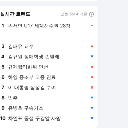
8
입추
,하락
9
유병호 구속기소
,하락
10
차인표 동생 구강암 사망
,하락
동아일보
PICK
극한 폭염 절정
형사사법 대전환
2026 세제 개편안
현기증 나는 롤러코스피
40℃ 불덩이 서울
10시간 전
“한증막보다 뜨거운 도심…
몸에 얼음물 부어가며 일