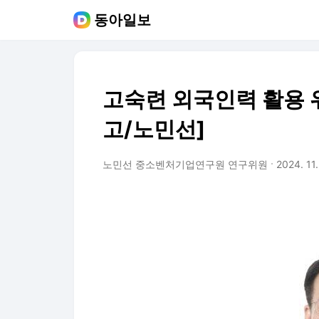
동아일보
고숙련 외국인력 활용 
고/노민선]
노민선 중소벤처기업연구원 연구위원
2024. 11.