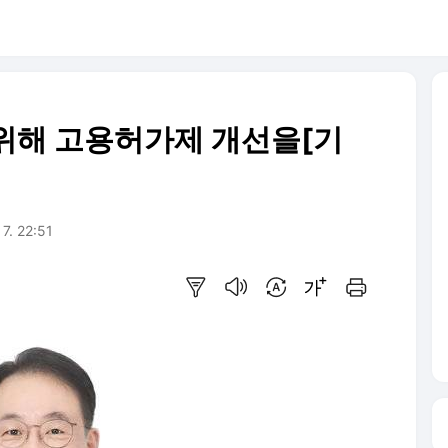
위해 고용허가제 개선을[기
 7. 22:51
요약보기
음성으로 듣기
번역 설정
글씨크기 조절하기
인쇄하기