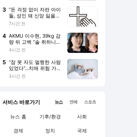
서비스 바로가기
뉴스
연예
스포츠
뉴스 홈
기후/환경
사회
경제
정치
국제
문화
IT/과학
인물
지식/칼럼
연재
배열설명서