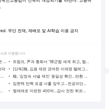
론사로 이동합니다.
尹 “제 처를 악마화…조언이 국정농단이면 국어사전 다시 정리해야”
트럼프, 尹과 통화서 “韓군함 세계 최고, 협력 필요”
가닥
[단독]檢, 김용 재판 관여한 이재명 텔레그램 확보…법원에 추가 증거 제출
화천 ‘시신 훼손’ 군 장교 신상공개 결정…피의자 “즉시 공개 거부”
檢, ‘김정숙 샤넬 재킷’ 동일성 확인…반환 시점 등 계속 수사
임현택 탄핵 표결 사흘 앞두고…전공의단체 “탄핵해달라”
BS ‘미등록 TV 수신료 부당 징수 환급 취소’ 소송 각하
형제애로 마련한 400억…감사 전한 튀르키예[동행]
서비스 약관/정책
 글쓴이에 있으며, Daum의 입장과 다를 수 있습니다.