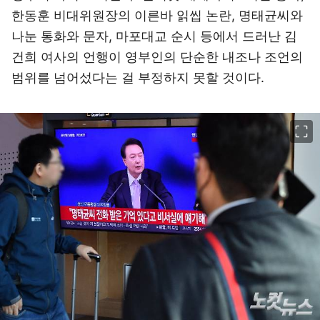
한동훈 비대위원장의 이른바 읽씹 논란, 명태균씨와
나눈 통화와 문자, 마포대교 순시 등에서 드러난 김
건희 여사의 언행이 영부인의 단순한 내조나 조언의
범위를 넘어섰다는 걸 부정하지 못할 것이다.
이미지 크게 보기