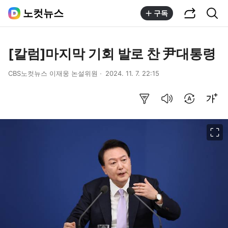
공유하기
통합검색
노컷뉴스
구독
[칼럼]마지막 기회 발로 찬 尹대통령
CBS노컷뉴스 이재웅 논설위원
2024. 11. 7. 22:15
요약보기
음성으로 듣기
번역 설정
글씨크기 조절하기
이미지 크게 보기