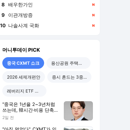
8
배우한가인
,신규
9
이관개방증
,신규
10
나솔사계 국화
,신규
머니투데이
PICK
중국 CXMT 쇼크
용산공원 주택공급
2026 세제개편안
증시 흔드는 3중 쏠림
레버리지 ETF 해법은
"중국은 1년을 2~3년처럼
쓰는데, 韓시간·비용 단축
할 정책 시급"
2일 전
"아직 멀었다"..CXMT가 인