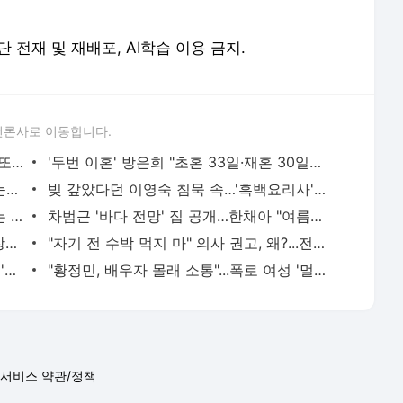
. 무단 전재 및 재배포, AI학습 이용 금지.
언론사로 이동합니다.
"내가 영감 줬나"…'아동 성범죄' 고영욱, 또 난데없이 GD 소환 - 머니투데이
'두번 이혼' 방은희 "초혼 33일·재혼 30일만 결혼…시건방 떨어"
'김종국 재떨이 폭행 논란' 소속사 대표 눈물…"조금만 참을 걸" - 머니투데이
빚 갚았다던 이영숙 침묵 속…'흑백요리사' 출연료까지 압류 - 머니투데이
배우 사강, 남편과 사별 1년…두 딸 키우는 워킹맘 일상 공개 - 머니투데이
차범근 '바다 전망' 집 공개…한채아 "여름휴가 시댁에서" - 머니투데이
'이종석과 결별' 아이유, SNS엔 전남친 장기하 곡…팬들 '깜짝' - 머니투데이
"자기 전 수박 먹지 마" 의사 권고, 왜?...전신 건강 해치는 초열대야 - 머니투데이
1인당 50만원, 35만원, 30만원...추석 전 '민생지원금' 받는 곳 - 머니투데이
"황정민, 배우자 몰래 소통"...폭로 여성 '멀티프로필 사진' 추가 공개 - 머니투데이
서비스 약관/정책