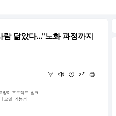
살 사람 닮았다…"노화 과정까지
요약보기
음성으로 듣기
번역 설정
글씨크기 조절하기
인쇄하기
'고양이 프로젝트' 발표
이 모델' 가능성