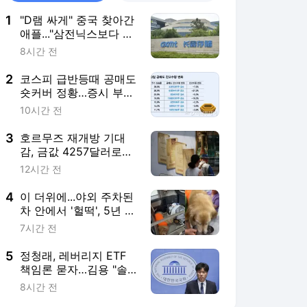
1
"D램 싸게" 중국 찾아간
애플..."삼전닉스보다 더
줘" 요구에 계약 무산
8시간 전
2
코스피 급반등때 공매도
숏커버 정황…증시 부양
신호탄?
10시간 전
3
호르무즈 재개방 기대
감, 금값 4257달러로
'쑥'…7주 만에 최고치
12시간 전
4
이 더위에...야외 주차된
차 안에서 '헐떡', 5년 갇
혀 산 리트리버
7시간 전
5
정청래, 레버리지 ETF
책임론 묻자…김용 "솔
직히 반명 커밍아웃해
8시간 전
라"