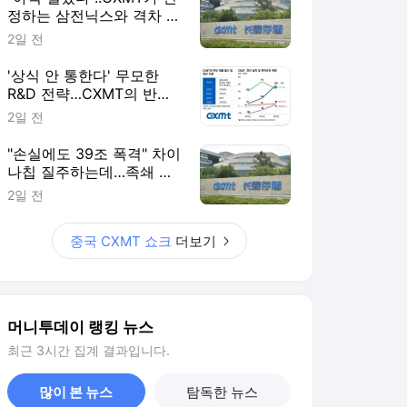
정하는 삼전닉스와 격차 들
여다보니
2일 전
'상식 안 통한다' 무모한
R&D 전략…CXMT의 반도
체 축지법
2일 전
"손실에도 39조 폭격" 차이
나칩 질주하는데…족쇄 찬
'삼전닉스' 탄식
2일 전
중국 CXMT 쇼크
더보기
머니투데이 랭킹 뉴스
최근 3시간 집계 결과입니다.
많이 본 뉴스
탐독한 뉴스