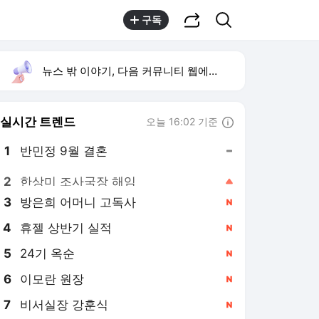
공유하기
검색
구독
뉴스 밖 이야기, 다음 커뮤니티 웹에서 보기
실시간 트렌드
오늘 16:02 기준
툴팁보기
1
반민정 9월 결혼
,유지
2
한상미 조사국장 해임
,상승
3
방은희 어머니 고독사
,신규
4
휴젤 상반기 실적
,신규
5
24기 옥순
,신규
6
이모란 원장
,신규
7
비서실장 강훈식
,신규