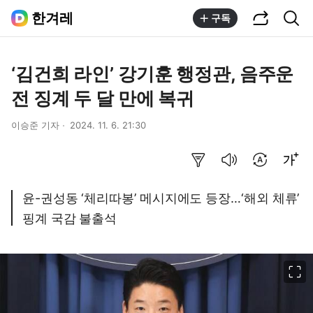
공유하기
통합검색
한겨레
구독
‘김건희 라인’ 강기훈 행정관, 음주운
전 징계 두 달 만에 복귀
이승준 기자
2024. 11. 6. 21:30
요약보기
음성으로 듣기
번역 설정
글씨크기 조절하기
윤-권성동 ‘체리따봉’ 메시지에도 등장…‘해외 체류’
핑계 국감 불출석
이미지 크게 보기