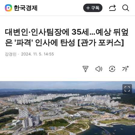
공유하기
통합검색
한국경제
구독
대변인·인사팀장에 35세…예상 뒤엎
은 '파격' 인사에 탄성 [관가 포커스]
강경민
2024. 11. 5. 14:55
요약보기
음성으로 듣기
번역 설정
글씨크기 조절하기
이미지 크게 보기