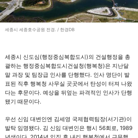
세종시 세종호수공원 전경. / 한경DB
세종시 신도심(행정중심복합도시)의 건설행정을 총
괄하는 행정중심복합도시건설청(행복청)은 지난달
말 과장 및 팀장급 인사를 단행했다. 인사 명단이 발
표된 직후 행복청 사무실 곳곳에서 탄성이 터져 나왔
다는 후문이다. 예상을 뒤엎는 파격적인 인사가 단행
됐기 때문이다.
우선 신임 대변인엔 김세영 국제협력팀장(서기관)이
발탁 임명됐다. 김 신임 대변인은 행시 56회로, 1989
년생이다. 2014년 입직 후 내리 행복청에서 근무했