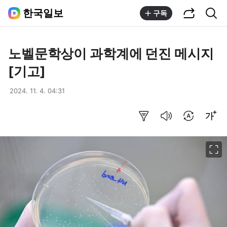
공유하기
통합검색
한국일보
구독
노벨문학상이 과학계에 던진 메시지
[기고]
2024. 11. 4. 04:31
요약보기
음성으로 듣기
번역 설정
글씨크기 조절하기
이미지 크게 보기