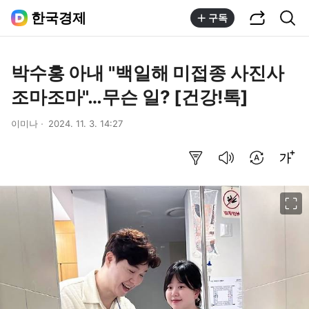
공유하기
통합검색
한국경제
구독
박수홍 아내 "백일해 미접종 사진사
조마조마"…무슨 일? [건강!톡]
이미나
2024. 11. 3. 14:27
요약보기
음성으로 듣기
번역 설정
글씨크기 조절하기
이미지 크게 보기