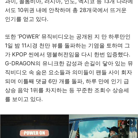
과이, 콜롬비아, 러시아, 인도, 멕시코 등 13개 나라에
서도 10위권 내에 안착하며 총 28개국에서 뜨거운
인기를 얻고 있다.
또한 ‘POWER’ 뮤직비디오는 공개된 지 만 하루만인
1일 밤 11시경 천만 뷰를 돌파하는 기염을 토하며 그
가 KPOP 씬에서 명불허전임을 다시 한번 입증했다.
G-DRAGON의 유니크한 감성과 손길이 닿아 있는 뮤
직비디오 속 숨은 요소들과 의미들이 팬들 사이 회자
되며 이틀째 댓글 6만 개를 돌파, 하루 만에 인기 급
상승 음악 1위를 차지하는 등 꾸준한 조회수 상승세
를 보이고 있다.
이미지 크게 보기