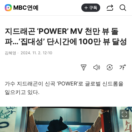
공유하기
통합검색
MBC연예
구독
지드래곤 ‘POWER’ MV 천만 뷰 돌
파…‘집대성’ 단시간에 100만 뷰 달성
김혜영
2024. 11. 2. 12:10
요약보기
음성으로 듣기
번역 설정
글씨크기 조절하기
가수 지드래곤이 신곡 ‘POWER’로 글로벌 신드롬을
일으키고 있다.
이미지 크게 보기