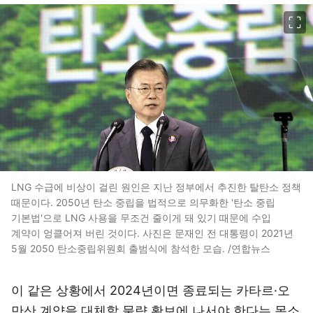
이미지 크게 보기
LNG 수급에 비상이 걸린 원인은 지난 정부에서 추진한 탈탄소 정책
때문이다. 2050년 탄소 중립을 법적으로 의무화한 '탄소 중립
기본법'으로 LNG 사용을 무조건 줄이게 돼 있기 때문에 수입
계약이 엉클어져 버린 것이다. 사진은 문재인 전 대통령이 2021년
5월 2050 탄소중립위원회 출범식에 참석한 모습. /연합뉴스
이 같은 상황에서 2024년이면 종료되는 카타르·오
만산 계약을 대체할 물량 확보에 나서야 한다는 목소