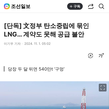
공유하기
통합검색
조선일보
구독
[단독] 文정부 탄소중립에 묶인
LNG… 계약도 못해 공급 불안
이기우 기자
2024. 11. 1. 05:02
번역 설정
글씨크기 조절하기
당장 두 달 뒤면 540만t ‘구멍’
이미지 크게 보기