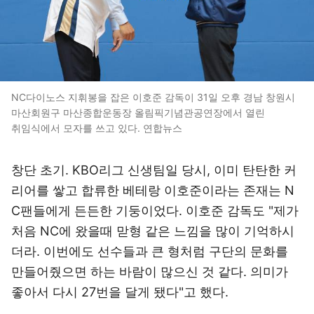
NC다이노스 지휘봉을 잡은 이호준 감독이 31일 오후 경남 창원시
마산회원구 마산종합운동장 올림픽기념관공연장에서 열린
취임식에서 모자를 쓰고 있다. 연합뉴스
창단 초기. KBO리그 신생팀일 당시, 이미 탄탄한 커
리어를 쌓고 합류한 베테랑 이호준이라는 존재는 N
C팬들에게 든든한 기둥이었다. 이호준 감독도 "제가
처음 NC에 왔을때 맏형 같은 느낌을 많이 기억하시
더라. 이번에도 선수들과 큰 형처럼 구단의 문화를
만들어줬으면 하는 바람이 많으신 것 같다. 의미가
좋아서 다시 27번을 달게 됐다"고 했다.