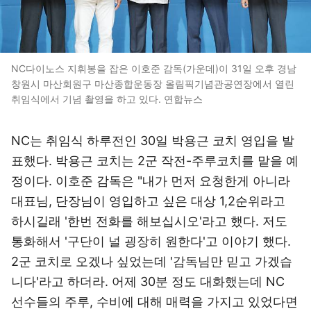
NC다이노스 지휘봉을 잡은 이호준 감독(가운데)이 31일 오후 경남
창원시 마산회원구 마산종합운동장 올림픽기념관공연장에서 열린
취임식에서 기념 촬영을 하고 있다. 연합뉴스
NC는 취임식 하루전인 30일 박용근 코치 영입을 발
표했다. 박용근 코치는 2군 작전-주루코치를 맡을 예
정이다. 이호준 감독은 "내가 먼저 요청한게 아니라
대표님, 단장님이 영입하고 싶은 대상 1,2순위라고
하시길래 '한번 전화를 해보십시오'라고 했다. 저도
통화해서 '구단이 널 굉장히 원한다'고 이야기 했다.
2군 코치로 오겠나 싶었는데 '감독님만 믿고 가겠습
니다'라고 하더라. 어제 30분 정도 대화했는데 NC
선수들의 주루, 수비에 대해 매력을 가지고 있었다면