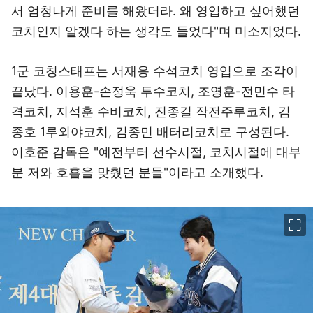
서 엄청나게 준비를 해왔더라. 왜 영입하고 싶어했던
코치인지 알겠다 하는 생각도 들었다"며 미소지었다.
1군 코칭스태프는 서재응 수석코치 영입으로 조각이
끝났다. 이용훈-손정욱 투수코치, 조영훈-전민수 타
격코치, 지석훈 수비코치, 진종길 작전주루코치, 김
종호 1루외야코치, 김종민 배터리코치로 구성된다.
이호준 감독은 "예전부터 선수시절, 코치시절에 대부
분 저와 호흡을 맞췄던 분들"이라고 소개했다.
이미지 크게 보기