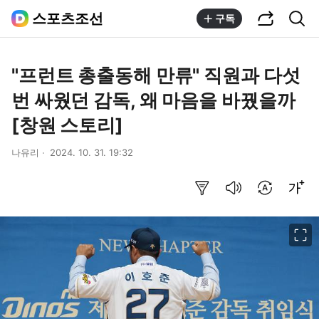
공유하기
통합검색
스포츠조선
구독
"프런트 총출동해 만류" 직원과 다섯
번 싸웠던 감독, 왜 마음을 바꿨을까
[창원 스토리]
나유리
2024. 10. 31. 19:32
요약보기
음성으로 듣기
번역 설정
글씨크기 조절하기
이미지 크게 보기