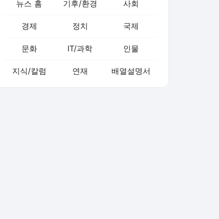
뉴스 홈
기후/환경
사회
경제
정치
국제
문화
IT/과학
인물
지식/칼럼
연재
배열설명서