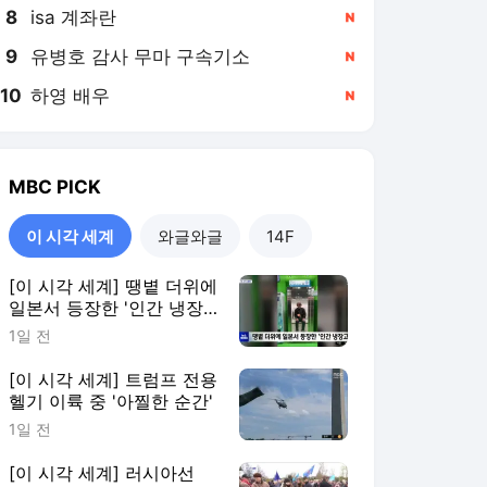
8
isa 계좌란
,신규
9
유병호 감사 무마 구속기소
,신규
10
하영 배우
,신규
MBC
PICK
이 시각 세계
와글와글
14F
[이 시각 세계] 땡볕 더위에
일본서 등장한 '인간 냉장
고'
1일 전
[이 시각 세계] 트럼프 전용
헬기 이륙 중 '아찔한 순간'
1일 전
[이 시각 세계] 러시아선