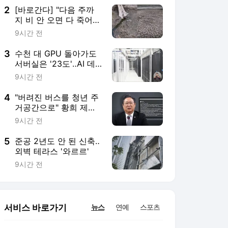
2
[바로간다] "다음 주까
지 비 안 오면 다 죽어"
폭염+가뭄, 유례없는 복
9시간 전
합 기후재난
3
수천 대 GPU 돌아가도
서버실은 '23도'‥AI 데
이터센터를 식혀라!
9시간 전
4
"버려진 버스를 청년 주
거공간으로" 황희 제안
에 "당신부터 살라" 비판
9시간 전
쏟아져
5
준공 2년도 안 된 신축‥
외벽 테라스 '와르르'
9시간 전
서비스 바로가기
뉴스
연예
스포츠