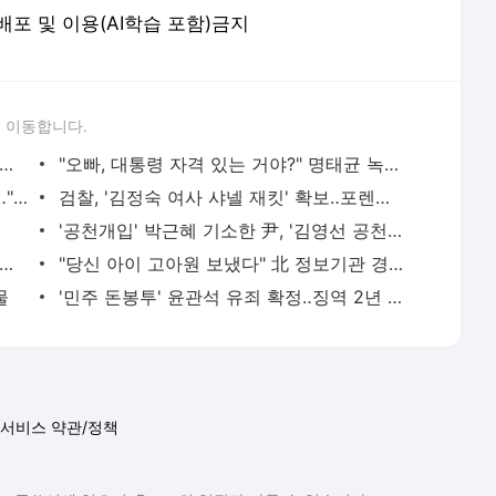
'전신 탈의' 악성민원인에 공무원이 사직‥"기관이 적극 조치해야"
검찰, '김정숙 여사 샤넬 재킷' 확보‥포렌식센터에 감정 의뢰
'공천개입' 박근혜 기소한 尹, '김영선 공천 지시' 육성 파문
날 밤은 학살처럼 참혹"‥밤새 울다 토해낸 '절규'
"당신 아이 고아원 보냈다" 北 정보기관 경악 행태
물
'민주 돈봉투' 윤관석 유죄 확정‥징역 2년 실형
서비스 약관/정책
 글쓴이에 있으며, Daum의 입장과 다를 수 있습니다.