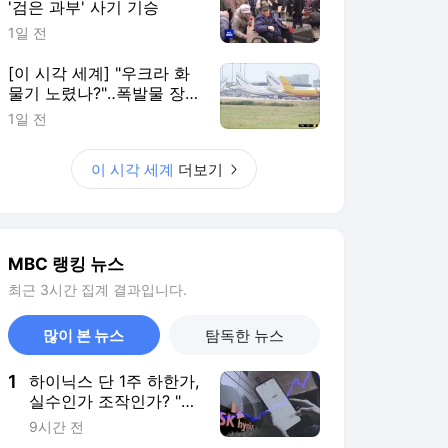
'검은 과부' 사기 기승
1일 전
[이 시각 세계] "우크라 화
물기 노렸나?"‥폭발물 장
착 드론 발견
1일 전
이 시각 세계
더보기
MBC 랭킹 뉴스
최근 3시간 집계 결과입니다.
많이 본 뉴스
탐독한 뉴스
1
하이닉스 단 1주 하한가,
실수인가 조작인가? "상
하한가 주문 금지"
9시간 전