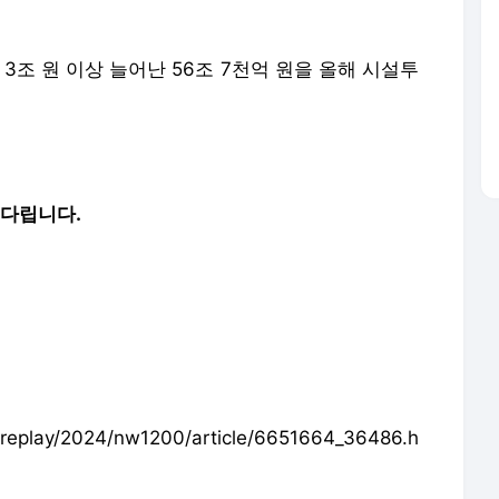
기다립니다.
eplay/2024/nw1200/article/6651664_36486.h
 재배포 및 이용(AI학습 포함)금지
 이동합니다.
선 이후 연락 끊었다"던 윤 대통령, 대통령실 해명 논란
"오빠, 대통령 자격 있는 거야?" 명태균 녹취 들어보니‥ [현장영상]