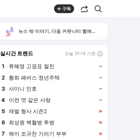
공유하기
검색
구독
뉴스 밖 이야기, 다음 커뮤니티 웹에서 보기
실시간 트렌드
오늘 21:14 기준
툴팁보기
1
류혜영 고경표 절친
,유지
2
황희 폐버스 청년주택
,유지
3
샤이니 민호
,유지
4
이런 엿 같은 사랑
,유지
5
재벌 형사 시즌2
,신규
6
최성원 백혈병 투병
,신규
7
해이 조규찬 기러기 부부
,신규