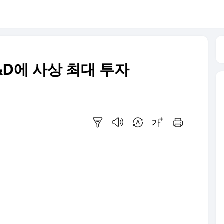
&D에 사상 최대 투자
요약보기
음성으로 듣기
번역 설정
글씨크기 조절하기
인쇄하기