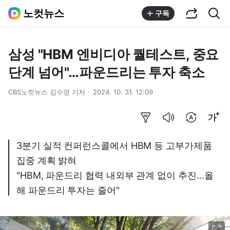
공유하기
통합검색
노컷뉴스
구독
삼성 "HBM 엔비디아 퀄테스트, 중요
단계 넘어"…파운드리는 투자 축소
CBS노컷뉴스 김수영 기자
2024. 10. 31. 12:09
요약보기
음성으로 듣기
번역 설정
글씨크기 조절하기
3분기 실적 컨퍼런스콜에서 HBM 등 고부가제품
집중 계획 밝혀
"HBM, 파운드리 협력 내외부 관계 없이 추진…올
해 파운드리 투자는 줄어"
이미지 크게 보기