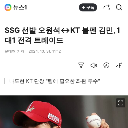
공유하기
통합검색
뉴스1
구독
SSG 선발 오원석↔KT 불펜 김민, 1
대1 전격 트레이드
문대현 기자
2024. 10. 31. 11:12
요약보기
음성으로 듣기
번역 설정
글씨크기 조절하기
나도현 KT 단장 "팀에 필요한 좌완 투수"
이미지 크게 보기