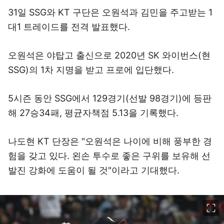
31일 SSG와 KT 구단은 오원석과 김민을 주고받는 1
대1 트레이드를 전격 발표했다.
오원석은 야탑고 출신으로 2020년 SK 와이번스(현
SSG)의 1차 지명을 받고 프로에 입단했다.
5시즌 동안 SSG에서 129경기(선발 98경기)에 등판
해 27승34패, 평균자책점 5.13을 기록했다.
나도현 KT 단장은 "오원석은 나이에 비해 풍부한 경
험을 갖고 있다. 왼손 투수로 좋은 구위를 보유해 선
발진 강화에 도움이 될 것"이라고 기대했다.
이미지 크게 보기