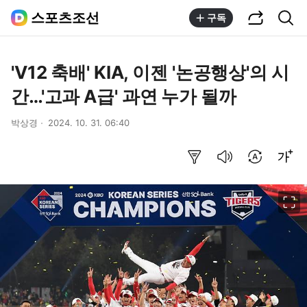
공유하기
통합검색
스포츠조선
구독
'V12 축배' KIA, 이젠 '논공행상'의 시
간…'고과 A급' 과연 누가 될까
박상경
2024. 10. 31. 06:40
요약보기
음성으로 듣기
번역 설정
글씨크기 조절하기
이미지 크게 보기