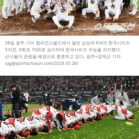
28일 광주 기아 챔피언스필드에서 열린 삼성과 KIA의 한국시리즈
5차전. 9회초 7대5로 승리하며 한국시리즈 우승을 차지했다.
선수들이 관중을 배경으로 환호하고 있다. 광주=정재근 기자
cjg@sportschosun.com/2024.10.28/
이미지 크게 보기