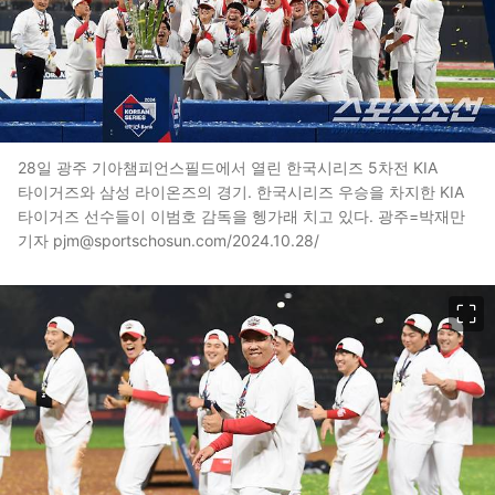
28일 광주 기아챔피언스필드에서 열린 한국시리즈 5차전 KIA
타이거즈와 삼성 라이온즈의 경기. 한국시리즈 우승을 차지한 KIA
타이거즈 선수들이 이범호 감독을 헹가래 치고 있다. 광주=박재만
기자 pjm@sportschosun.com/2024.10.28/
이미지 크게 보기