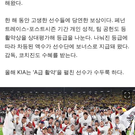
해왔다.
한 해 동안 고생한 선수들에 당연한 보상이다. 페넌
트레이스-포스트시즌 기간 개인 성적, 팀 공헌도 등
활약상을 상대평가해 등급을 나눈다. 나눠진 등급에
따라 차등된 액수가 선수단에 보너스로 지급돼 왔다.
감독, 코치진도 수혜를 받는다.
올해 KIA는 'A급 활약'을 펼친 선수가 수두룩 하다.
이미지 크게 보기