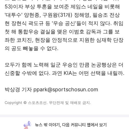
53)이자 부상 투혼을 보여준 제임스 네일을 비롯해
'대투수' 양현종, 구원왕(31개) 정해영, 필승조 전상
현 장현식 곽도규 등 '우승 공신'들이 적지 않다. 취임
첫 해 통합우승 결실을 맺은 이범호 감독과 그를 보
좌한 코치진, 현장을 안정적으로 지원한 심재학 단장
의 공도 빼놓을 수 없다.
모두가 함께 노력해 일군 우승인 만큼 논공행상은 더
신중할 수밖에 없다. 과연 KIA는 어떤 선택을 내릴까.
박상경 기자 ppark@sportschosun.com
Copyright © 스포츠조선. 무단전재 및 재배포 금지.
뉴스 밖 이야기, 다음 커뮤니티 웹에서 보기