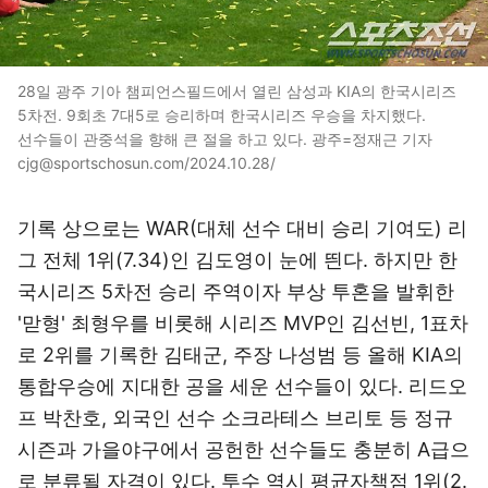
28일 광주 기아 챔피언스필드에서 열린 삼성과 KIA의 한국시리즈
5차전. 9회초 7대5로 승리하며 한국시리즈 우승을 차지했다.
선수들이 관중석을 향해 큰 절을 하고 있다. 광주=정재근 기자
cjg@sportschosun.com/2024.10.28/
기록 상으로는 WAR(대체 선수 대비 승리 기여도) 리
그 전체 1위(7.34)인 김도영이 눈에 띈다. 하지만 한
국시리즈 5차전 승리 주역이자 부상 투혼을 발휘한
'맏형' 최형우를 비롯해 시리즈 MVP인 김선빈, 1표차
로 2위를 기록한 김태군, 주장 나성범 등 올해 KIA의
통합우승에 지대한 공을 세운 선수들이 있다. 리드오
프 박찬호, 외국인 선수 소크라테스 브리토 등 정규
시즌과 가을야구에서 공헌한 선수들도 충분히 A급으
로 분류될 자격이 있다. 투수 역시 평균자책점 1위(2.