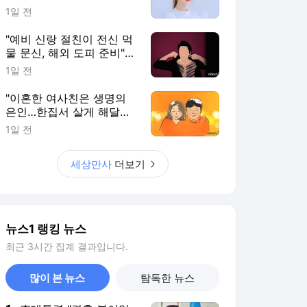
뉴스1 랭킹 뉴스
최근 3시간 집계 결과입니다.
많이 본 뉴스
탐독한 뉴스
1
李대통령 "결혼 불이익
없앤다"…대출·청약·세제
22개 과제 점검
3시간 전
2
"8만원 백숙 안 먹어도
공짜"…폭염 속 지하철
타고 가는 '역세권 계곡'
2시간 전
3
인판티노 FIFA 회장, 여
직원과 부적절 관계에
거액 퇴직금 지급 논란
4시간 전
4
엘베 타려던 휠체어 환
자 발로 밀어 숨지게 한
간병인 집유, 이유는
7시간 전