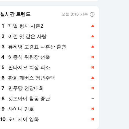
8
캣츠아이 활동 중단
,유지
9
샤이니 민호
,신규
10
오디세이 영화
,신규
뉴스1
PICK
세상만사
美-이란 종전협상
이재명 시대
역사&오늘
지구촌 화제의 뉴스
약전약후
영화in보험산책
롤러코스피
오늘의 사건사고
러시아-우크라 전쟁