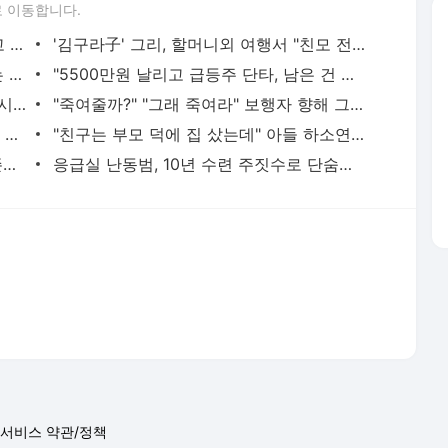
 이동합니다.
황정민의 또 다른 팬 등장 "지독히 엮이고 싶었던 건 너" 폭로녀 직격
'김구라子' 그리, 할머니외 여행서 "친모 전라도에 잘 있어"…유튜브서 언급
"출근길 지하철서 두자리 차지, 업무 보는 100㎏ 남성…부딪히면 신경질"
"5500만원 날리고 급등주 단타, 남은 건 빚뿐"…30대 여성 파혼 위기
'데뷔 10주년' 임영웅 "20여명의 팬들로 시작해 여기까지…진심 감사"
"죽여줄까?" "그래 죽여라" 보행자 향해 그대로 차량 돌진한 운전자[영상]
"내가 치매? 혼자 죽겠다"…깜빡깜빡하는 시모, 검사하라 하자 '발끈'
"친구는 부모 덕에 집 샀는데" 아들 하소연에 "죄지었다" 사죄 '먹먹'
"난 20년 병수발했는데…'배다른 형제' 존재, 유산 절반 가져가나"
응급실 난동범, 10년 수련 주짓수로 단숨에 제압한 간호사 화제[영상]
서비스 약관/정책
 글쓴이에 있으며, Daum의 입장과 다를 수 있습니다.