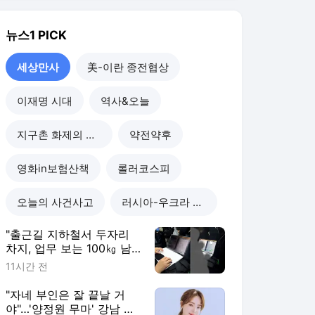
"출근길 지하철서 두자리
차지, 업무 보는 100㎏ 남
성…부딪히면 신경질"
11시간 전
"자네 부인은 잘 끝날 거
야"…'양정원 무마' 강남 경
찰, 다른 돈도 받은 정황
1일 전
"예비 신랑 절친이 전신 먹
물 문신, 해외 도피 준비"…
예비 신부 '혼란'
1일 전
"이혼한 여사친은 생명의
은인…한집서 살게 해달라"
남편 요구에 '절망'
1일 전
세상만사
더보기