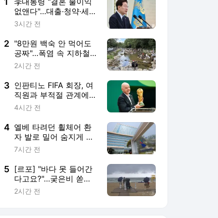
5
[르포] "바다 못 들어간
다고요?"…궂은비 쏟아
진 경포 곳곳서 '탄식'
2시간 전
서비스 바로가기
뉴스
연예
스포츠
뉴스 홈
기후/환경
사회
경제
정치
국제
문화
IT/과학
인물
지식/칼럼
연재
배열설명서