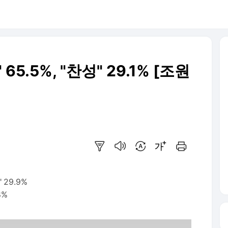
5.5%, "찬성" 29.1% [조원
요약보기
음성으로 듣기
번역 설정
글씨크기 조절하기
인쇄하기
 29.9%
8%