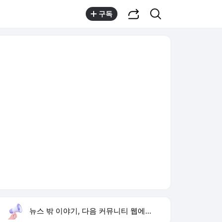
공유하기
검색
구독
뉴스 밖 이야기, 다음 커뮤니티 웹에서 보기
실시간 트렌드
오늘 8:18 기준
툴팁보기
1
재벌 형사 시즌2
,상승
2
이런 엿 같은 사랑
,상승
3
류혜영 고경표 나혼산 출연
,상승
4
허종식 위원장 선출
,신규
5
판타지오 회장 피소
,신규
6
황희 폐버스 청년주택
,상승
7
민주당 전당대회
,신규