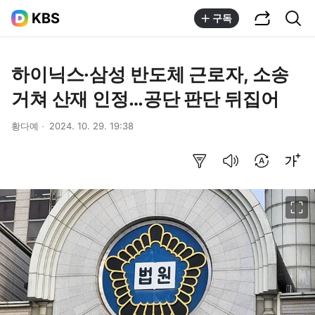
공유하기
통합검색
KBS
구독
하이닉스·삼성 반도체 근로자, 소송
거쳐 산재 인정…공단 판단 뒤집어
황다예
2024. 10. 29. 19:38
요약보기
음성으로 듣기
번역 설정
글씨크기 조절하기
이미지 크게 보기