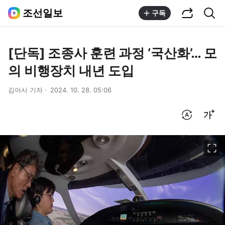
공유하기
통합검색
조선일보
구독
[단독] 조종사 훈련 과정 ‘국산화’… 모
의 비행장치 내년 도입
김아사 기자
2024. 10. 28. 05:06
번역 설정
글씨크기 조절하기
이미지 크게 보기