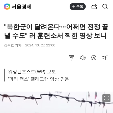
공유하기
통합검색
서울경제
구독
"북한군이 달려온다···어쩌면 전쟁 끝
낼 수도" 러 훈련소서 찍힌 영상 보니
김수호 기자
2024. 10. 27. 22:00
요약보기
음성으로 듣기
번역 설정
글씨크기 조절하기
워싱턴포스트(WP) 보도
'파라 팩스' 텔레그램 영상 인용
이미지 크게 보기