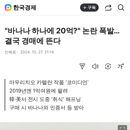
공유하기
통합검색
한국경제
구독
"바나나 하나에 20억?" 논란 폭발…
결국 경매에 뜬다
안혜원
2024. 10. 27. 21:14
요약보기
음성으로 듣기
번역 설정
글씨크기 조절하기
마우리치오 카텔란 작품 '코미디언'
2019년엔 1억여원에 팔려
韓·美서 전시 도중 '취식' 해프닝
구매 시 바나나와 인증서 등 받아
이미지 크게 보기