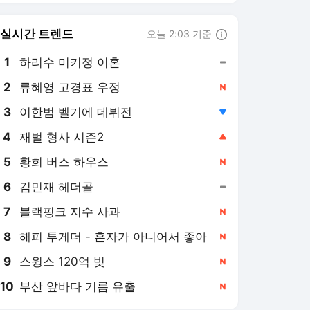
8
해피 투게더 - 혼자가 아니어서 좋아
,신규
9
스윙스 120억 빚
,신규
10
부산 앞바다 기름 유출
,신규
국제신문
PICK
스마트라이프
[정옥재의 스마트 라이프]
"여권보다 작네"…갤럭시
Z8 폴드 써보니
3일 전
[정옥재의 스마트 라이프]
'여름전기료 폭탄' 제습기
로 막아볼까
2026. 7. 26.
[정옥재의 스마트 라이프]