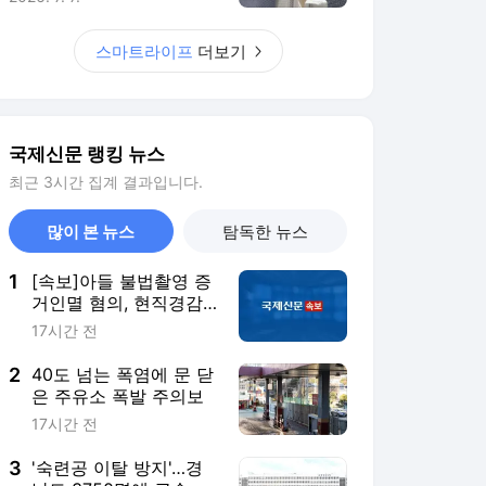
2
40도 넘는 폭염에 문 닫
은 주유소 폭발 주의보
17시간 전
3
'숙련공 이탈 방지'…경
남도 3750명에 근속 지
원금 50만 원 지급
20시간 전
4
與의원 폐기버스 청년주
택 리모델링 제안 논
란…국힘 “도로 위 난
17시간 전
민?”
5
‘총기함 열쇠’ 없애고 디
지털로 전환하겠다는 육
군
17시간 전
서비스 바로가기
뉴스
연예
스포츠