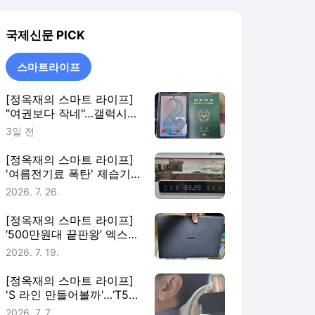
‘500만원대 끝판왕’ 엑스퍼
트북 울트라, 20일 써보니
2026. 7. 19.
[정옥재의 스마트 라이프]
'S 라인 만들어볼까'…‘T50
에어 2세대’ 앉아보니
2026. 7. 7.
스마트라이프
더보기
국제신문 랭킹 뉴스
최근 3시간 집계 결과입니다.
많이 본 뉴스
탐독한 뉴스
1
[속보]아들 불법촬영 증
거인멸 혐의, 현직경감·
아내 소환조사…9월 '가
17시간 전
족사건 상피제' 실시