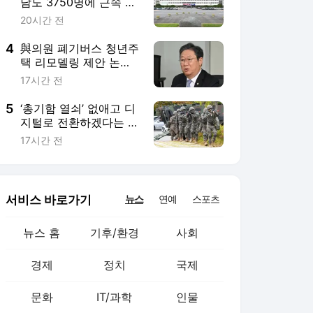
뉴스 홈
기후/환경
사회
경제
정치
국제
문화
IT/과학
인물
지식/칼럼
연재
배열설명서