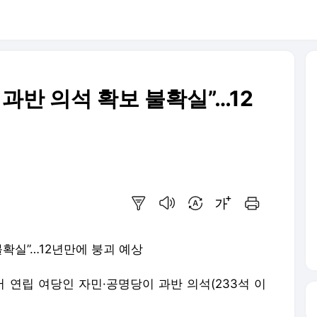
 과반 의석 확보 불확실”…12
요약보기
음성으로 듣기
번역 설정
글씨크기 조절하기
인쇄하기
불확실”…12년만에 붕괴 예상
서 연립 여당인 자민·공명당이 과반 의석(233석 이