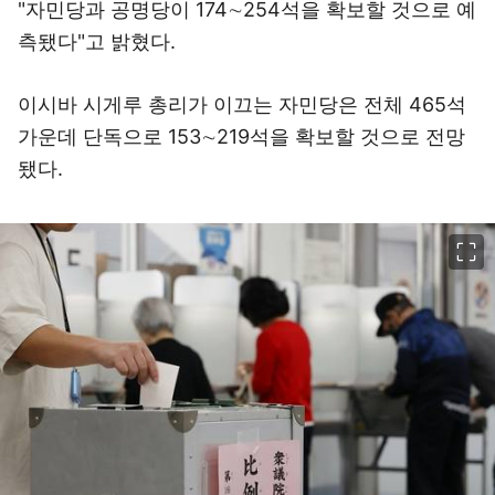
"자민당과 공명당이 174∼254석을 확보할 것으로 예
측됐다"고 밝혔다.
이시바 시게루 총리가 이끄는 자민당은 전체 465석
가운데 단독으로 153∼219석을 확보할 것으로 전망
됐다.
이미지 크게 보기