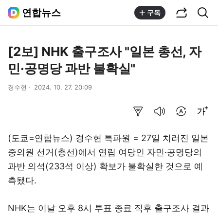
공유하기
통합검색
연합뉴스
구독
[2보] NHK 출구조사 "일본 총선, 자
민·공명당 과반 불확실"
경수현
2024. 10. 27. 20:09
요약보기
음성으로 듣기
번역 설정
글씨크기 조절하기
(도쿄=연합뉴스) 경수현 특파원 = 27일 치러진 일본
중의원 선거(총선)에서 연립 여당인 자민·공명당의
과반 의석(233석 이상) 확보가 불확실한 것으로 예
측됐다.
NHK는 이날 오후 8시 투표 종료 직후 출구조사 결과