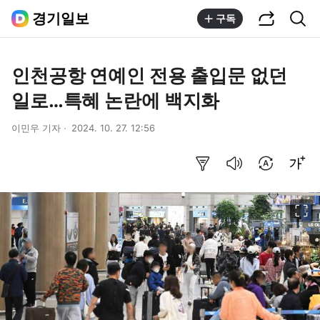
공유하기
통합검색
경기일보
구독
인천공항 연예인 전용 출입문 없던
일로…특혜 논란에 백지화
이민우 기자
2024. 10. 27. 12:56
요약보기
음성으로 듣기
번역 설정
글씨크기 조절하기
이미지 크게 보기