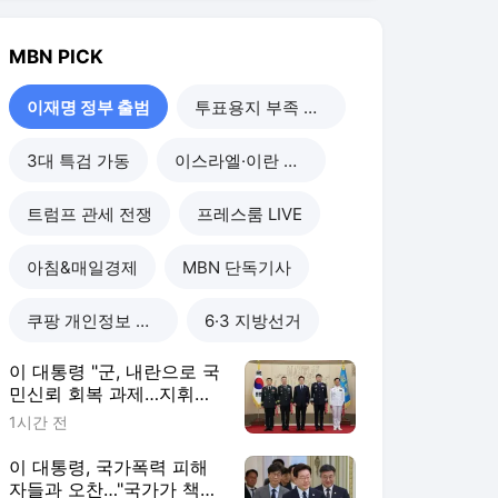
MBN
PICK
이재명 정부 출범
투표용지 부족 사태
3대 특검 가동
이스라엘·이란 전쟁
트럼프 관세 전쟁
프레스룸 LIVE
아침&매일경제
MBN 단독기사
쿠팡 개인정보 유출
6·3 지방선거
이 대통령 "군, 내란으로 국
민신뢰 회복 과제…지휘부
헌신해달라"
1시간 전
이 대통령, 국가폭력 피해
자들과 오찬…"국가가 책임