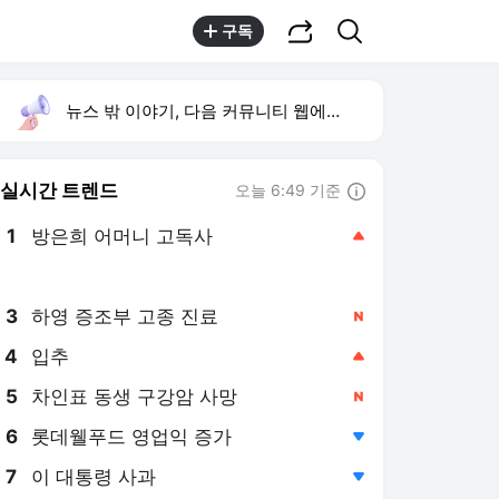
공유하기
검색
구독
뉴스 밖 이야기, 다음 커뮤니티 웹에서 보기
실시간 트렌드
오늘 6:49 기준
툴팁보기
1
방은희 어머니 고독사
,상승
2
HLB테라퓨틱스 CB 출자전환
,신규
3
하영 증조부 고종 진료
,신규
4
입추
,상승
5
차인표 동생 구강암 사망
,신규
6
롯데웰푸드 영업익 증가
,하락
7
이 대통령 사과
,하락