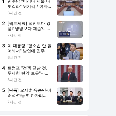
1
민주당 "이러다 서울 다
뺏길라" 위기감 / 여자탈
의실서 "남성 봤다" 신고
3시간 전
[정오블핑]
2
[팩트체크] 절전보다 강
풍? 냉방보다 제습?…전
기료 아끼는 슬기로운
7시간 전
에어컨 사용법
3
이 대통령 "형소법 안 읽
어봐서" 발언에 민주 김
승원 "내용 다 알고계실
6시간 전
것"
4
트럼프 "전쟁 끝날 것,
무제한 탄약 보유"⋯이
란 "쇼하지 말라" 조롱
8시간 전
5
[단독] 오세훈·유승민·이
준석·한동훈 한자리
에?…국힘 세미나 초청
7시간 전