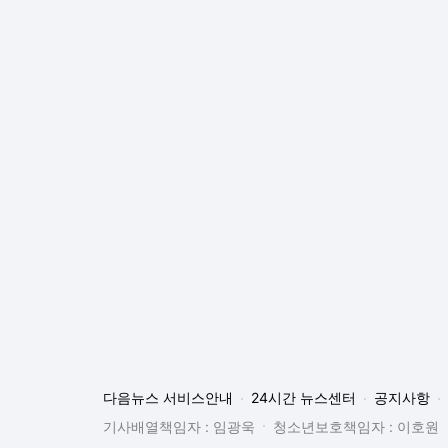
다음뉴스 서비스안내
24시간 뉴스센터
공지사항
기사배열책임자 : 임광욱
청소년보호책임자 : 이호원
뉴스 기사에 대한 저작권 및 법적 책임은 자료제공사 또는
© Daum Corp.