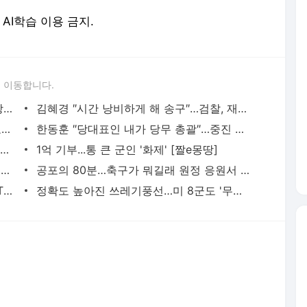
및 AI학습 이용 금지.
 이동합니다.
윤 대통령 ″북한군 활동 따라 우크라 살상무기 지원 검토″
김혜경 ″시간 낭비하게 해 송구″…검찰, 재차 벌금 300만 원 구형
아일릿 소속사 빌리프랩 대표 `뉴진스 표절? 사실 아냐`
한동훈 ″당대표인 내가 당무 총괄″…중진 연석·상임고문단 회의 '수시 개최' 부활
[단독] 한미 ″최대 6천 명 극동 지역서 훈련…전장 투입 아직″ 인식 공유
1억 기부...통 큰 군인 '화제' [짤e몽땅]
주차장 역대급 빌런 등장…4칸 차지한 민폐 입주민
공포의 80분…축구가 뭐길래 원정 응원서 '난동'
'원조 책받침 여신' 이지연, 일 냈다…NYT도 극찬한 근황은?
정확도 높아진 쓰레기풍선…미 8군도 '무기화' 우려