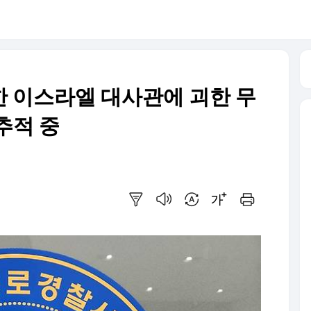
한 이스라엘 대사관에 괴한 무
추적 중
요약보기
음성으로 듣기
번역 설정
글씨크기 조절하기
인쇄하기