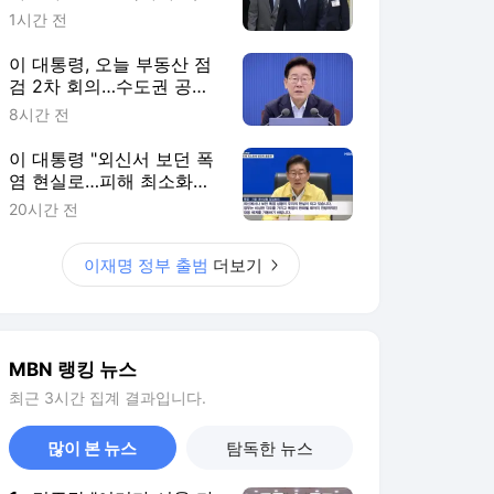
지고 치유"
1시간 전
이 대통령, 오늘 부동산 점
검 2차 회의…수도권 공급
대책 논의한다
8시간 전
이 대통령 "외신서 보던 폭
염 현실로…피해 최소화에
행정력 총동원"
20시간 전
이재명 정부 출범
더보기
MBN 랭킹 뉴스
최근 3시간 집계 결과입니다.
많이 본 뉴스
탐독한 뉴스