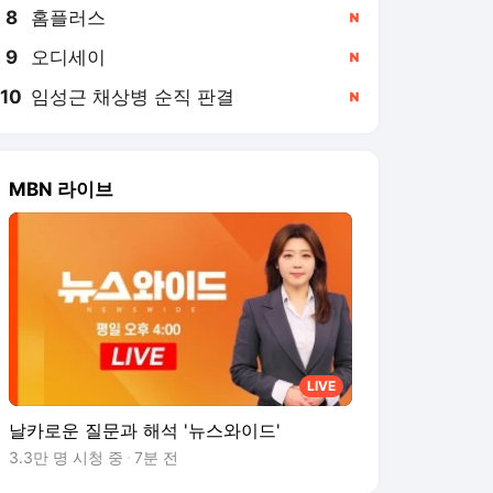
8
홈플러스
,신규
9
오디세이
,신규
10
임성근 채상병 순직 판결
,신규
MBN 라이브
LIVE
날카로운 질문과 해석 '뉴스와이드'
3.3만 명 시청 중
7분 전