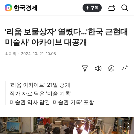
공유하기
통합검색
한국경제
구독
'리움 보물상자' 열렸다…'한국 근현대
미술사' 아카이브 대공개
최지희
2024. 10. 21. 10:08
요약보기
음성으로 듣기
번역 설정
글씨크기 조절하기
'리움 아카이브' 21일 공개
작가 자료 담은 '미술 기록'
미술관 역사 담긴 '미술관 기록' 포함
이미지 크게 보기