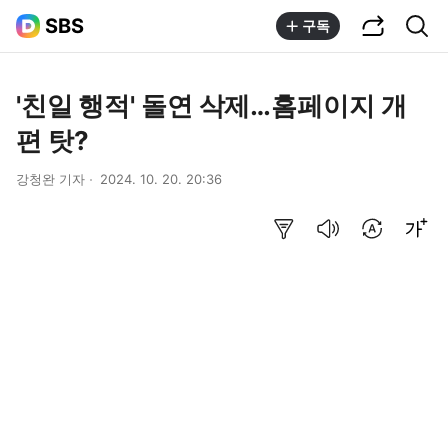
공유하기
통합검색
SBS
구독
'친일 행적' 돌연 삭제…홈페이지 개
편 탓?
강청완 기자
2024. 10. 20. 20:36
요약보기
음성으로 듣기
번역 설정
글씨크기 조절하기