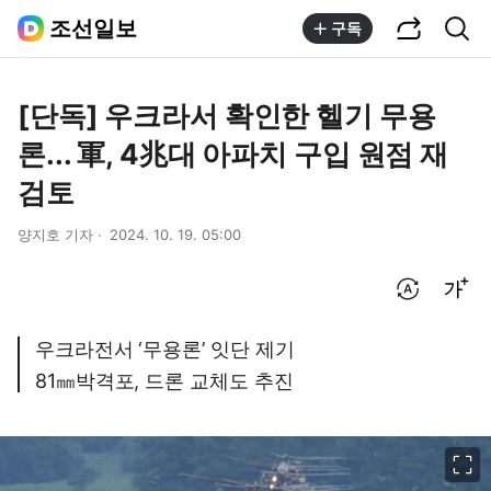
공유하기
통합검색
조선일보
구독
[단독] 우크라서 확인한 헬기 무용
론... 軍, 4兆대 아파치 구입 원점 재
검토
양지호 기자
2024. 10. 19. 05:00
번역 설정
글씨크기 조절하기
우크라전서 ‘무용론’ 잇단 제기
81㎜박격포, 드론 교체도 추진
이미지 크게 보기