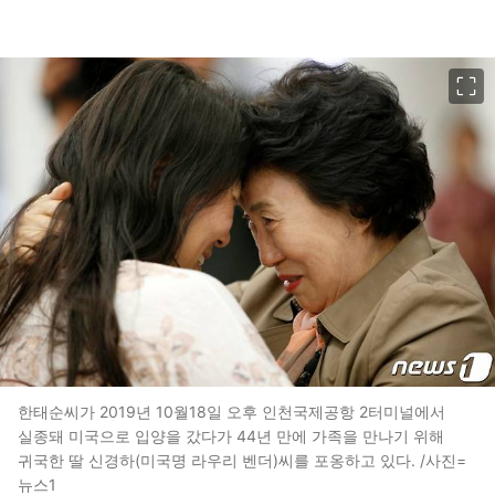
이미지 크게 보기
한태순씨가 2019년 10월18일 오후 인천국제공항 2터미널에서
실종돼 미국으로 입양을 갔다가 44년 만에 가족을 만나기 위해
귀국한 딸 신경하(미국명 라우리 벤더)씨를 포옹하고 있다. /사진=
뉴스1