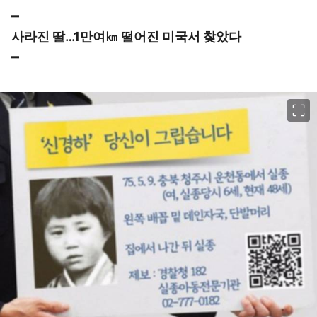
━
사라진 딸…1만여㎞ 떨어진 미국서 찾았다
━
이미지 크게 보기