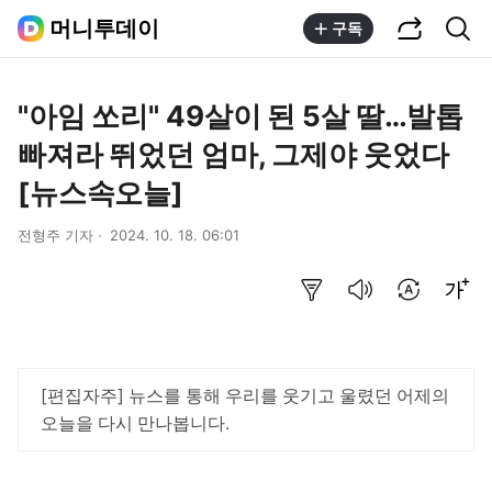
공유하기
통합검색
머니투데이
구독
"아임 쏘리" 49살이 된 5살 딸…발톱
빠져라 뛰었던 엄마, 그제야 웃었다
[뉴스속오늘]
전형주 기자
2024. 10. 18. 06:01
요약보기
음성으로 듣기
번역 설정
글씨크기 조절하기
[편집자주] 뉴스를 통해 우리를 웃기고 울렸던 어제의
오늘을 다시 만나봅니다.