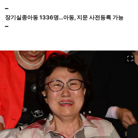
━
장기실종아동 1336명…아동, 지문 사전등록 가능
━
이미지 크게 보기