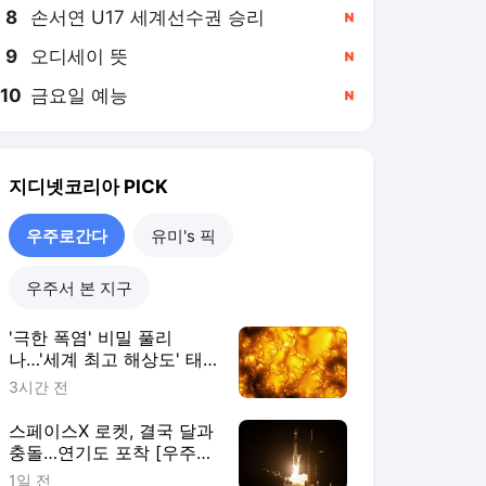
8
손서연 U17 세계선수권 승리
,신규
9
오디세이 뜻
,신규
10
금요일 예능
,신규
지디넷코리아
PICK
우주로간다
유미's 픽
우주서 본 지구
'극한 폭염' 비밀 풀리
나…'세계 최고 해상도' 태
양 표면 사진 공개
3시간 전
스페이스X 로켓, 결국 달과
충돌…연기도 포착 [우주로
간다]
1일 전