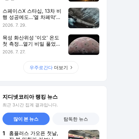
스페이스X 스타십, 13차 비
행 성공에도…‘열 차폐막’
난제는 여전 [우주로 간다]
2026. 7. 29.
목성 화산위성 '이오' 온도
첫 측정…열기 비밀 풀었다
[우주로 간다]
2026. 7. 27.
우주로간다
더보기
지디넷코리아 랭킹 뉴스
최근 3시간 집계 결과입니다.
많이 본 뉴스
탐독한 뉴스
1
홈플러스 가오픈 첫날,