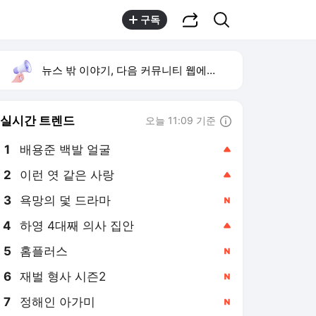
공유하기
검색
구독
뉴스 밖 이야기, 다음 커뮤니티 웹에서 보기
실시간 트렌드
오늘 11:09 기준
툴팁보기
1
배용준 백발 얼굴
,상승
2
이런 엿 같은 사랑
,상승
3
욕망의 덫 드라마
,신규
4
하영 4대째 의사 집안
,상승
5
홈플러스
,신규
6
재벌 형사 시즌2
,신규
7
정해인 아가미
,신규