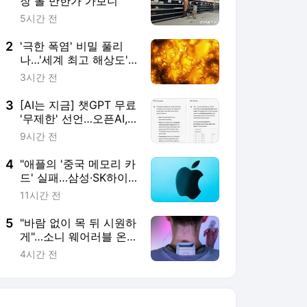
장 볼 만한가 가보니
5시간 전
2
'극한 폭염' 비밀 풀리
나…'세계 최고 해상도'
태양 표면 사진 공개
3시간 전
3
[AI는 지금] 챗GPT 무료
'무제한' 선언…오픈AI,
구독 전략 다시 짠다
9시간 전
4
"애플의 '중국 메모리 카
드' 실패…삼성·SK하이
닉스만 웃었다"
11시간 전
5
"바람 없이 목 뒤 시원하
게"…소니 웨어러블 온
도조절기 써보니
4시간 전