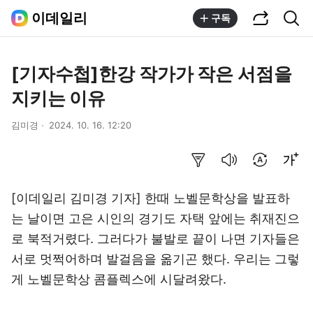
공유하기
통합검색
이데일리
구독
[기자수첩]한강 작가가 작은 서점을
지키는 이유
김미경
2024. 10. 16. 12:20
요약보기
음성으로 듣기
번역 설정
글씨크기 조절하기
[이데일리 김미경 기자] 한때 노벨문학상을 발표하
는 날이면 고은 시인의 경기도 자택 앞에는 취재진으
로 북적거렸다. 그러다가 불발로 끝이 나면 기자들은
서로 멋쩍어하며 발걸음을 옮기곤 했다. 우리는 그렇
게 노벨문학상 콤플렉스에 시달려왔다.