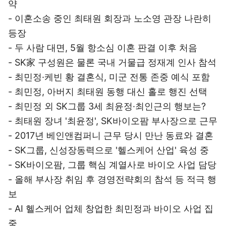
약
- 이혼소송 중인 최태원 회장과 노소영 관장 나란히
등장
- 두 사람 대면, 5월 항소심 이혼 판결 이후 처음
- SK家 구성원은 물론 국내 거물급 정재계 인사 참석
- 최민정·케빈 황 결혼식, 미군 전통 존중 예식 포함
- 최민정, 아버지 최태원 동행 대신 홀로 행진 선택
- 최민정 외 SK그룹 3세 최윤정·최인근의 행보는?
- 최태원 장녀 '최윤정', SK바이오팜 부사장으로 근무
- 2017년 베인앤컴퍼니 근무 당시 만난 동료와 결혼
- SK그룹, 신성장동력으로 '헬스케어 산업' 육성 중
- SK바이오팜, 그룹 핵심 계열사로 바이오 사업 담당
- 올해 부사장 취임 후 경영전략회의 참석 등 적극 행
보
- AI 헬스케어 업체 창업한 최민정과 바이오 사업 집
중