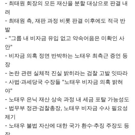
- 최태원 회장의 모든 재산을 분할 대상으로 판결 내
려
- 최태원 측, 재판 과정 비롯 판결 이후에도 적극 반
발
- "그룹 내 비자금 유입 없고 약속어음은 미확인 사
안"
- 비자금 의혹 정면 반박하는 노태우 최측근 증언 등
장
- 논란 관련 실체적 진실 밝히라는 검찰 고발 잇따라
- 사법·과세당국 수장들 "노태우 비자금 의혹 밝혀
야"
- 노태우 은닉 재산 상속 과정 내 세금 포탈 가능성도
- 법무부 정관·검찰총장, 노태우 비자금 수사 필요성
제기
- 노태우 불법 자산에 대한 국가 환수·추징 주장도 등
장