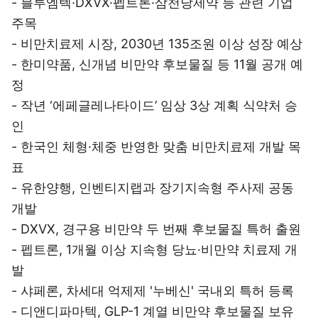
- 블루엠텍·DXVX·펩트론·삼천당제약 등 관련 기업
주목
- 비만치료제 시장, 2030년 135조원 이상 성장 예상
- 한미약품, 신개념 비만약 후보물질 등 11월 공개 예
정
- 작년 ‘에페글레나타이드’ 임상 3상 계획 식약처 승
인
- 한국인 체형·체중 반영한 맞춤 비만치료제 개발 목
표
- 유한양행, 인벤티지랩과 장기지속형 주사제 공동
개발
- DXVX, 경구용 비만약 두 번째 후보물질 특허 출원
- 펩트론, 1개월 이상 지속형 당뇨·비만약 치료제 개
발
- 샤페론, 차세대 억제제 '누베신' 국내외 특허 등록
- 디앤디파마텍, GLP-1 계열 비만약 후보물질 보유