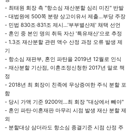
- 최태원 회장 측 "항소심 재산분할 심리 미진" 반발
- 대법원에 500쪽 분량 상고이유서 제출…부당 주장
- 민법 830조·831조 제시…'부부별산제' 채택 선언
- 혼인 중 본인 명의 취득 자산 '특유재산'으로 추정
- 1.3조 재산분할 관련 액수 산정 과정 오류 발생 제
기
- 항소심 재판부, 혼인 파탄을 2019년 12월로 인식
- 재산분할 기산점, 이혼조정신청한 2017년 말로 책
정
- 2018년 최 회장이 친족에 무상증여한 주식 분할 포
함
- 당시 가액 기준 9200억…최 회장 "대상에서 빼야"
- 혼인 파탄·이혼재판 마무리 시점 발생 재산 분할 제
외
- 분할대상 삼더라도 항소심 종결기준 시점 산정 주