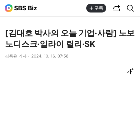
공유하기
통합검색
SBS Biz
구독
[김대호 박사의 오늘 기업·사람] 노보
노디스크·일라이 릴리·SK
김종윤 기자
2024. 10. 16. 07:58
글씨크기 조절하기