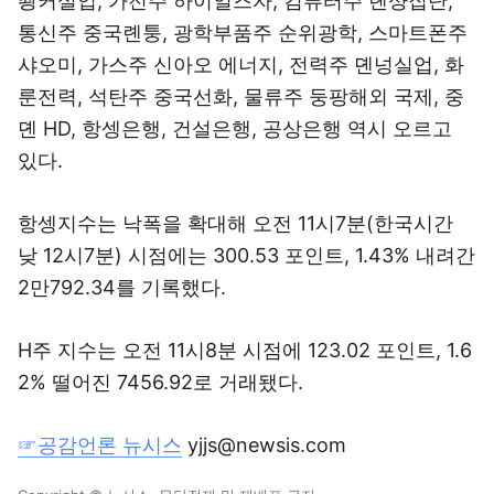
촹커실업, 가전주 하이얼즈자, 컴퓨터주 롄샹집단,
통신주 중국롄퉁, 광학부품주 순위광학, 스마트폰주
샤오미, 가스주 신아오 에너지, 전력주 뎬넝실업, 화
룬전력, 석탄주 중국선화, 물류주 둥팡해외 국제, 중
뎬 HD, 항셍은행, 건설은행, 공상은행 역시 오르고
있다.
항셍지수는 낙폭을 확대해 오전 11시7분(한국시간
낮 12시7분) 시점에는 300.53 포인트, 1.43% 내려간
2만792.34를 기록했다.
H주 지수는 오전 11시8분 시점에 123.02 포인트, 1.6
2% 떨어진 7456.92로 거래됐다.
☞공감언론 뉴시스
yjjs@newsis.com