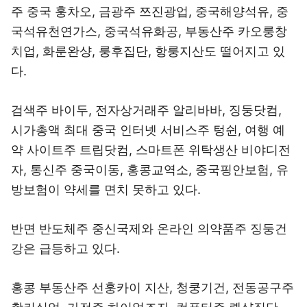
주 중국 훙차오, 금광주 쯔진광업, 중국해양석유, 중
국석유천연가스, 중국석유화공, 부동산주 카오룽창
치업, 화룬완샹, 룽후집단, 항룽지산도 떨어지고 있
다.
검색주 바이두, 전자상거래주 알리바바, 징둥닷컴,
시가총액 최대 중국 인터넷 서비스주 텅쉰, 여행 예
약 사이트주 트립닷컴, 스마트폰 위탁생산 비야디전
자, 통신주 중국이동, 홍콩교역소, 중국핑안보험, 유
방보험이 약세를 면치 못하고 있다.
반면 반도체주 중신국제와 온라인 의약품주 징둥건
강은 급등하고 있다.
홍콩 부동산주 선훙카이 지산, 청쿵기건, 전동공구주