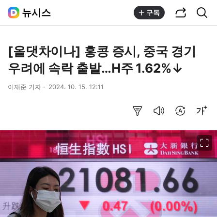
공유하기
통합검색
뉴시스
구독
[올댓차이나] 홍콩 증시, 중국 경기
우려에 속락 출발…H주 1.62%↓
이재준 기자
2024. 10. 15. 12:11
요약보기
음성으로 듣기
번역 설정
글씨크기 조절하기
이미지 크게 보기