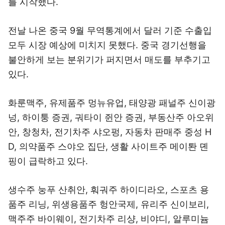
를 시작했다.
전날 나온 중국 9월 무역통계에서 달러 기준 수출입
모두 시장 예상에 미치지 못했다. 중국 경기선행을
불안하게 보는 분위기가 퍼지면서 매도를 부추기고
있다.
화룬맥주, 유제품주 멍뉴유업, 태양광 패널주 신이광
넝, 하이퉁 증권, 궈타이 쥔안 증권, 부동산주 아오위
안, 창청차, 전기차주 샤오펑, 자동차 판매주 중성 H
D, 의약품주 스야오 집단, 생활 사이트주 메이퇀 뎬
핑이 급락하고 있다.
생수주 눙푸 산취안, 훠궈주 하이디라오, 스포츠 용
품주 리닝, 위생용품주 헝안국제, 유리주 신이보리,
맥주주 바이웨이, 전기차주 리샹, 비야디, 알루미늄