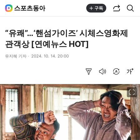
공유하기
통합검색
스포츠동아
구독
“유쾌”…‘핸섬가이즈’ 시체스영화제
관객상 [연예뉴스 HOT]
유지혜 기자
2024. 10. 14. 20:00
요약보기
음성으로 듣기
번역 설정
글씨크기 조절하기
이미지 크게 보기