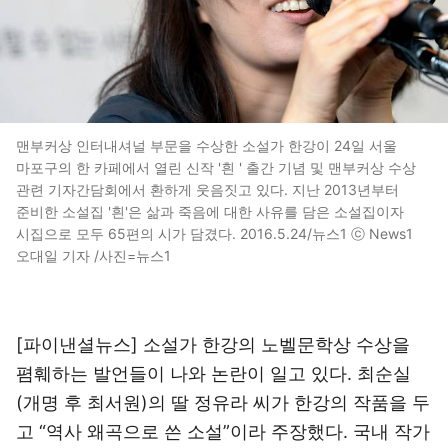
맨부커상 인터내셔널 부문을 수상한 소설가 한강이 24일 서울
마포구의 한 카페에서 열린 신작 '흰 ' 출간 기념 및 맨부커상 수상
관련 기자간담회에서 환하게 웃음짓고 있다. 지난 2013년부터
준비한 소설집 '흰'은 삶과 죽음에 대한 사유를 담은 소설집이자
시집으로 모두 65편의 시가 담겼다. 2016.5.24/뉴스1 ⓒ News1
오대일 기자 /사진=뉴스1
[파이낸셜뉴스] 소설가 한강의 노벨문학상 수상을
폄훼하는 발언들이 나와 논란이 일고 있다. 최순실
(개명 후 최서원)의 딸 정유라 씨가 한강의 작품을 두
고 “역사 왜곡으로 쓴 소설”이라 주장했다. 국내 작가