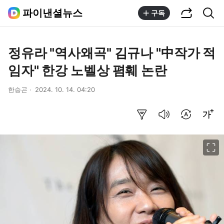
공유하기
통합검색
파이낸셜뉴스
구독
정유라 "역사왜곡" 김규나 "中작가 적
임자" 한강 노벨상 폄훼 논란
한승곤
2024. 10. 14. 04:20
요약보기
음성으로 듣기
번역 설정
글씨크기 조절하기
이미지 크게 보기