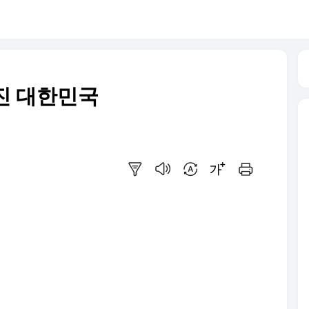
빠진 대한민국
요약보기
음성으로 듣기
번역 설정
글씨크기 조절하기
인쇄하기