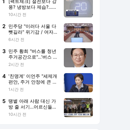
1
[팩트체크] 절전보다 강
풍? 냉방보다 제습?…전
기료 아끼는 슬기로운
10시간 전
에어컨 사용법
2
민주당 "이러다 서울 다
뺏길라" 위기감 / 여자탈
의실서 "남성 봤다" 신고
6시간 전
[정오블핑]
3
민주 황희 "버스를 청년
주거공간으로"…'버스 하
우스' 아이디어 제안
2시간 전
4
'친명계' 이언주 "세제개
편안, 주거 안정에 큰 무
리수 될 것"
1시간 전
5
땡볕 아래 사람 대신 가
방 줄 서기…어르신들의
힘겨운 한 끼 기다림
10시간 전