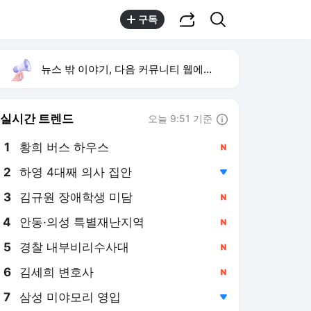
공유하기
검색
구독
뉴스 밖 이야기, 다음 커뮤니티 웹에서 보기
실시간 트렌드
오늘 9:51 기준
툴팁보기
1
황희 버스 하우스
,신규
2
하영 4대째 의사 집안
,하락
3
김규원 장애학생 미담
,신규
4
안동·의성 특별재난지역
,신규
5
경찰 내부비리수사대
,신규
6
김세희 변호사
,신규
7
삼성 미야모리 영입
,하락