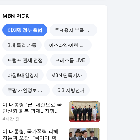
MBN
PICK
이재명 정부 출범
투표용지 부족 사태
3대 특검 가동
이스라엘·이란 전쟁
트럼프 관세 전쟁
프레스룸 LIVE
아침&매일경제
MBN 단독기사
쿠팡 개인정보 유출
6·3 지방선거
이 대통령 "군, 내란으로 국
민신뢰 회복 과제…지휘부
헌신해달라"
4시간 전
이 대통령, 국가폭력 피해
자들과 오찬…"국가가 책임