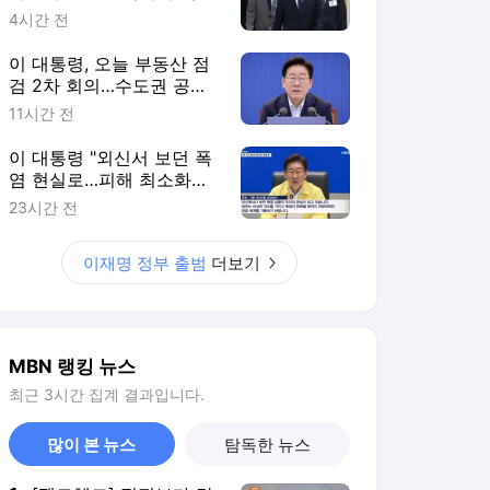
지고 치유"
4시간 전
이 대통령, 오늘 부동산 점
검 2차 회의…수도권 공급
대책 논의한다
11시간 전
이 대통령 "외신서 보던 폭
염 현실로…피해 최소화에
행정력 총동원"
23시간 전
이재명 정부 출범
더보기
MBN 랭킹 뉴스
최근 3시간 집계 결과입니다.
많이 본 뉴스
탐독한 뉴스