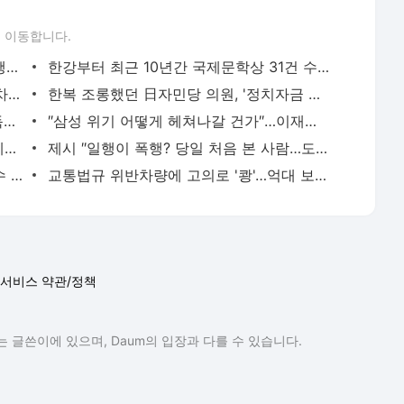
 이동합니다.
한동훈, 野'혈세낭비' 발언에 ″패륜적 언행…투표로 보여달라″
한강부터 최근 10년간 국제문학상 31건 수상했지만…″지원 예산 부족″
방탄소년단 지민 ‘Who’, 英 오피셜 싱글 차트 8주 만에 ‘톱 40’ 재진입
한복 조롱했던 日자민당 의원, '정치자금 스캔들'에 공천 탈락
국민의힘 ″민주당, 만취 추태에 고인 모독까지…국민께 사과해야″
″삼성 위기 어떻게 헤쳐나갈 건가″…이재용, 질문에 침묵
등산 역사 바뀌나…100년 전 실종된 '에베레스트' 산악인 유해 발견
제시 ″일행이 폭행? 당일 처음 본 사람…도의적 책임 느껴″
최태원 차녀 결혼식…이재용 등 재계 총수 총출동할 듯
교통법규 위반차량에 고의로 '쾅'…억대 보험금 챙긴 부부 실형
서비스 약관/정책
 글쓴이에 있으며, Daum의 입장과 다를 수 있습니다.