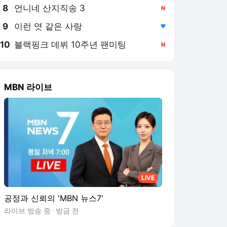
8
언니네 산지직송 3
,신규
9
이런 엿 같은 사랑
,하락
10
블랙핑크 데뷔 10주년 팬미팅
,신규
MBN 라이브
LIVE
공정과 신뢰의 'MBN 뉴스7'
라이브 방송 중
방금 전