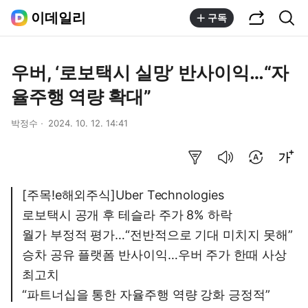
공유하기
통합검색
이데일리
구독
우버, ‘로보택시 실망’ 반사이익…“자
율주행 역량 확대”
박정수
2024. 10. 12. 14:41
요약보기
음성으로 듣기
번역 설정
글씨크기 조절하기
[주목!e해외주식]Uber Technologies
로보택시 공개 후 테슬라 주가 8% 하락
월가 부정적 평가…“전반적으로 기대 미치지 못해”
승차 공유 플랫폼 반사이익…우버 주가 한때 사상
최고치
“파트너십을 통한 자율주행 역량 강화 긍정적”