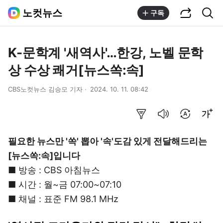
공유하기
통합검색
노컷뉴스
구독
K-문학계 '새역사'…한강, 노벨 문학
상 수상 쾌거[뉴스쏙:속]
CBS노컷뉴스 김승모 기자
2024. 10. 11. 08:42
요약보기
음성으로 듣기
번역 설정
글씨크기 조절하기
필요한 뉴스만 '쏙' 뽑아 '속'도감 있게 전달해드리는
[뉴스쏙:속]입니다
■ 방송 : CBS 아침뉴스
■ 시간 : 월~금 07:00~07:10
■ 채널 : 표준 FM 98.1 MHz