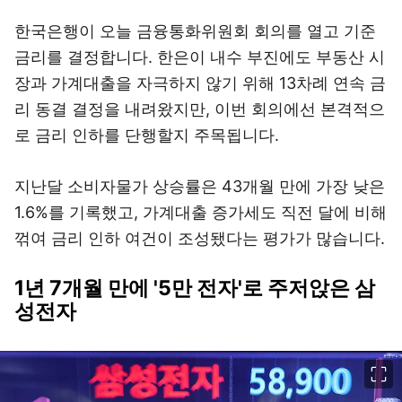
한국은행이 오늘 금융통화위원회 회의를 열고 기준
금리를 결정합니다. 한은이 내수 부진에도 부동산 시
장과 가계대출을 자극하지 않기 위해 13차례 연속 금
리 동결 결정을 내려왔지만, 이번 회의에선 본격적으
로 금리 인하를 단행할지 주목됩니다.
지난달 소비자물가 상승률은 43개월 만에 가장 낮은
1.6%를 기록했고, 가계대출 증가세도 직전 달에 비해
꺾여 금리 인하 여건이 조성됐다는 평가가 많습니다.
1년 7개월 만에 '5만 전자'로 주저앉은 삼
성전자
이미지 크게 보기