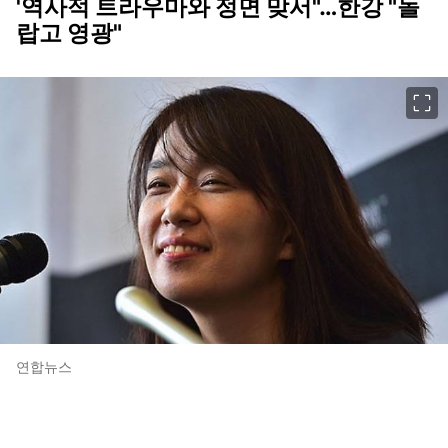
'역사적 트라우마와 정면 맞서"…한강 "놀
랍고 영광"
이미지 크게 보기
연합뉴스