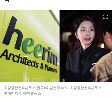
이미지 크게 보기
희림종합건축사무소(왼쪽)와 김건희 여사. 희림종합건축사무소
홈페이지 캡처·연합뉴스