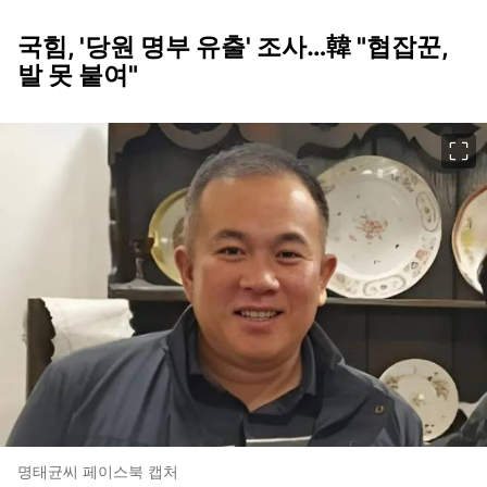
국힘, '당원 명부 유출' 조사…韓 "협잡꾼,
발 못 붙여"
이미지 크게 보기
명태균씨 페이스북 캡처