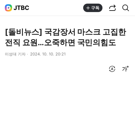
공유하기
통합검색
JTBC
구독
[돌비뉴스] 국감장서 마스크 고집한
전직 요원…오죽하면 국민의힘도
이성대 기자
2024. 10. 10. 20:21
번역 설정
글씨크기 조절하기