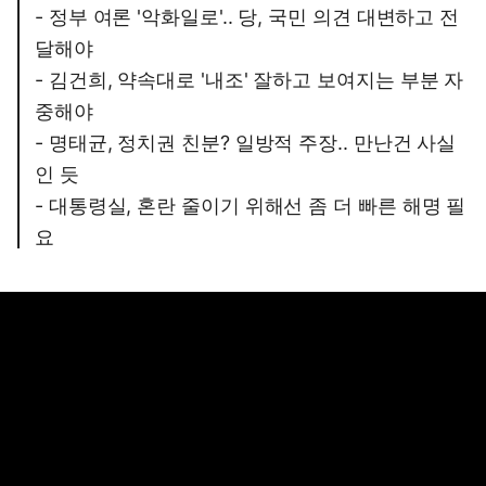
- 정부 여론 '악화일로'.. 당, 국민 의견 대변하고 전
달해야
- 김건희, 약속대로 '내조' 잘하고 보여지는 부분 자
중해야
- 명태균, 정치권 친분? 일방적 주장.. 만난건 사실
인 듯
- 대통령실, 혼란 줄이기 위해선 좀 더 빠른 해명 필
요