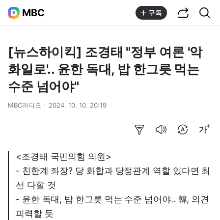
공유하기
통합검색
MBC
구독
[뉴스하이킥] 조경태 "정부 여론 '악
화일로'.. 윤한 독대, 밥 한그릇 먹는
수준 넘어야"
MBC라디오
2024. 10. 10. 20:19
요약보기
음성으로 듣기
번역 설정
글씨크기 조절하기
<조경태 국민의힘 의원>
- 친한계 좌장? 당 화합과 당정관계 역할 있다면 최
선 다할 것
- 윤한 독대, 밥 한그릇 먹는 수준 넘어야.. 韓, 의견
피력할 듯