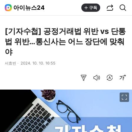
공유하기
통합검색
아이뉴스24
구독
[기자수첩] 공정거래법 위반 vs 단통
법 위반…통신사는 어느 장단에 맞춰
야
서효빈
2024. 10. 10. 16:55
요약보기
음성으로 듣기
번역 설정
글씨크기 조절하기
이미지 크게 보기