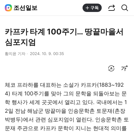
공유하기
통합검색
조선일보
구독
카프카 타계 100주기… 땅끝마을서
심포지엄
황지윤 기자
2024. 10. 9. 00:35
번역 설정
글씨크기 조절하기
체코 프라하를 대표하는 소설가 카프카(1883~192
4) 타계 100주기를 맞아 그의 문학을 되돌아보는 문
학 행사가 세계 곳곳에서 열리고 있다. 국내에서는 1
2일 전남 해남군 땅끝마을 인송문학촌 토문재(촌장
박병두)에서 관련 심포지엄이 열린다. 인송문학촌 토
문재 주관으로 카프카 문학이 지니는 현대적 의미를