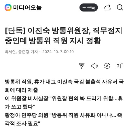
공유하기
통합검색
미디어오늘
구독
[단독] 이진숙 방통위원장, 직무정지
중인데 방통위 직원 지시 정황
박서연, 금준경 기자
2024. 10. 7. 00:10
요약보기
음성으로 듣기
번역 설정
글씨크기 조절하기
방통위 직원, 휴가 내고 이진숙 국감 불출석 사유서 국
회에 대리 제출
이 위원장 비서실장 "위원장 편의 봐 드리기 위함...휴
가 쓰고 했다"
황정아 민주당 의원 "방통위 직원 사유화 아니냐… 즉
각적 조사 필요"