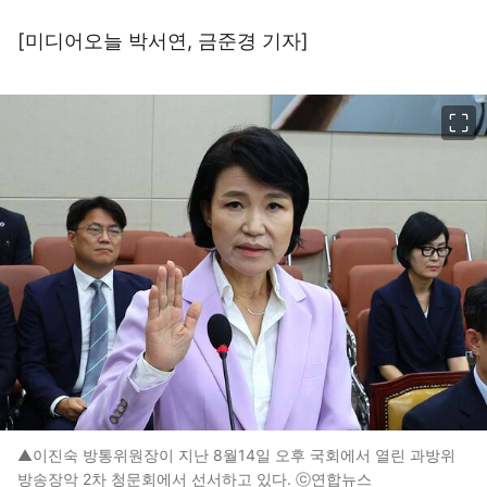
[미디어오늘
박서연, 금준경 기자
]
이미지 크게 보기
▲이진숙 방통위원장이 지난 8월14일 오후 국회에서 열린 과방위
방송장악 2차 청문회에서 선서하고 있다. ⓒ연합뉴스