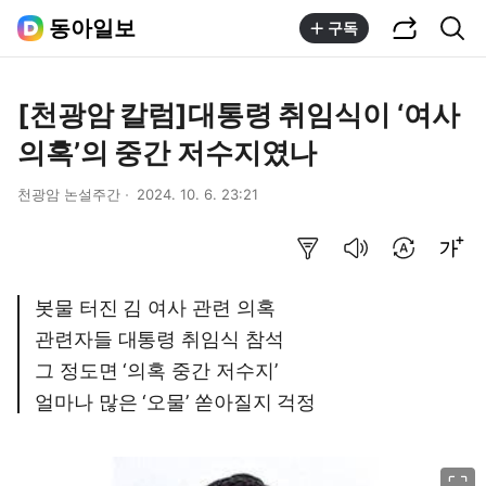
공유하기
통합검색
동아일보
구독
[천광암 칼럼]대통령 취임식이 ‘여사
의혹’의 중간 저수지였나
천광암 논설주간
2024. 10. 6. 23:21
요약보기
음성으로 듣기
번역 설정
글씨크기 조절하기
봇물 터진 김 여사 관련 의혹
관련자들 대통령 취임식 참석
그 정도면 ‘의혹 중간 저수지’
얼마나 많은 ‘오물’ 쏟아질지 걱정
이미지 크게 보기