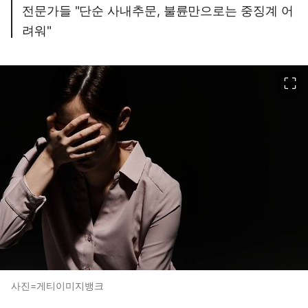
전문가들 "단순 사내추문, 불륜만으로는 중징계 어
려워"
이미지 크게 보기
사진=게티이미지뱅크