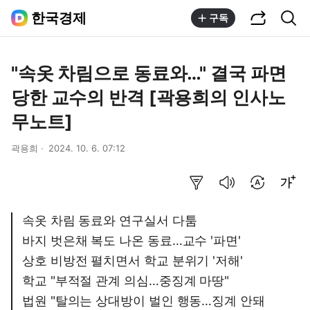
공유하기
통합검색
한국경제
구독
"속옷 차림으로 동료와…" 결국 파면
당한 교수의 반격 [곽용희의 인사노
무노트]
곽용희
2024. 10. 6. 07:12
요약보기
음성으로 듣기
번역 설정
글씨크기 조절하기
속옷 차림 동료와 연구실서 다툼
바지 벗은채 복도 나온 동료…교수 '파면'
상호 비방전 펼치면서 학교 분위기 '저해'
학교 "부적절 관계 의심…중징계 마땅"
법원 "탈의는 상대방이 벌인 행동…징계 안돼