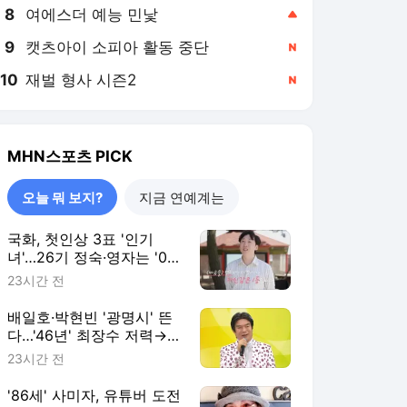
8
여에스더 예능 민낯
,상승
9
캣츠아이 소피아 활동 중단
,신규
10
재벌 형사 시즌2
,신규
MHN스포츠
PICK
오늘 뭐 보지?
지금 연예계는
국화, 첫인상 3표 '인기
녀'…26기 정숙·영자는 '0
표' 희비('나솔사계')
23시간 전
배일호·박현빈 '광명시' 뜬
다…'46년' 최장수 저력→동
시간대 1위 사수 '전국노래
23시간 전
자랑'
'86세' 사미자, 유튜버 도전