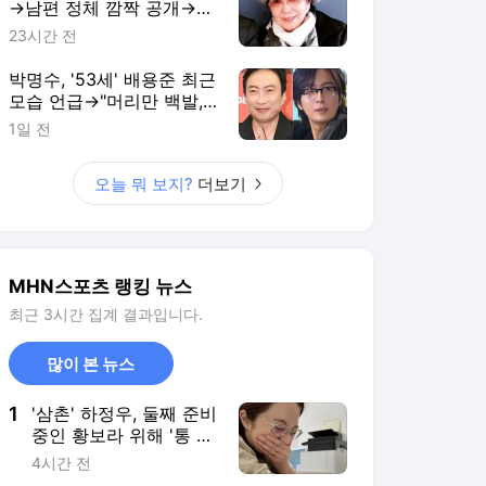
→남편 정체 깜짝 공개→눈
물…"63년 만에 처음"
23시간 전
[MHN:픽]
박명수, '53세' 배용준 최근
모습 언급→"머리만 백발,
얼굴 그대로더라" 감탄 ('라
1일 전
디오쇼')
오늘 뭐 보지?
더보기
MHN스포츠 랭킹 뉴스
최근 3시간 집계 결과입니다.
많이 본 뉴스
1
'삼촌' 하정우, 둘째 준비
중인 황보라 위해 '통 큰
선물'→고마움에 감동
4시간 전
[MHN:픽]