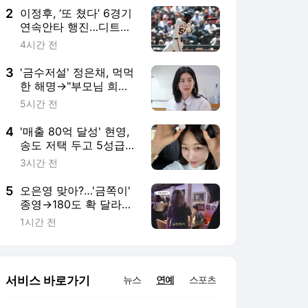
2
이정후, ‘또 쳤다’ 6경기
연속안타 행진…디트로
이트전 1안타 2타점, 타
4시간 전
율 0.303
3
'금수저설' 정은채, 먹먹
한 해명→"부모님 희생...
집 평수 줄여가면서 영
5시간 전
국 유학" [MHN:픽]
4
'매출 80억 달성' 현영,
송도 저택 두고 5성급
호텔서 '호캉스' 즐겼
3시간 전
다…"어쩔 수 없이 왔어"
[MHN:픽]
5
오은영 맞아?…'금쪽이'
종영→180도 확 달라진
근황…"엄청 날씬하다"
1시간 전
[MHN:픽]
서비스 바로가기
뉴스
연예
스포츠