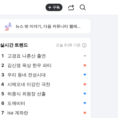
공유하기
검색
구독
뉴스 밖 이야기, 다음 커뮤니티 웹에서 보기
실시간 트렌드
오늘 9:28 기준
툴팁보기
1
고경표 나혼산 출연
,유지
2
김신영 옥상 한우 파티
,신규
3
우리 동네 전성시대
,하락
4
시메오네 이강인 극찬
,신규
5
허종식 위원장 선출
,하락
6
도깨비터
,하락
7
isa 계좌란
,신규