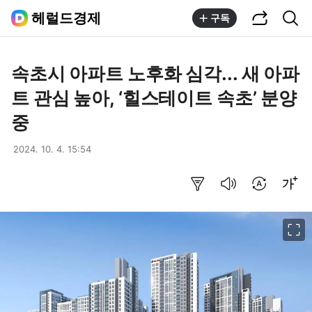
공유하기
통합검색
헤럴드경제
구독
속초시 아파트 노후화 심각... 새 아파
트 관심 높아, ‘힐스테이트 속초’ 분양
중
2024. 10. 4. 15:54
요약보기
음성으로 듣기
번역 설정
글씨크기 조절하기
이미지 크게 보기