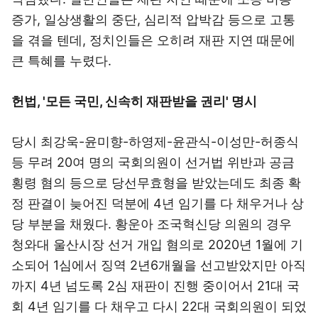
증가, 일상생활의 중단, 심리적 압박감 등으로 고통
을 겪을 텐데, 정치인들은 오히려 재판 지연 때문에
큰 특혜를 누렸다.
헌법, '모든 국민, 신속히 재판받을 권리' 명시
당시 최강욱-윤미향-하영제-윤관식-이성만-허종식
등 무려 20여 명의 국회의원이 선거법 위반과 공금
횡령 혐의 등으로 당선무효형을 받았는데도 최종 확
정 판결이 늦어진 덕분에 4년 임기를 다 채우거나 상
당 부분을 채웠다. 황운아 조국혁신당 의원의 경우
청와대 울산시장 선거 개입 혐의로 2020년 1월에 기
소되어 1심에서 징역 2년6개월을 선고받았지만 아직
까지 4년 넘도록 2심 재판이 진행 중이어서 21대 국
회 4년 임기를 다 채우고 다시 22대 국회의원이 되었