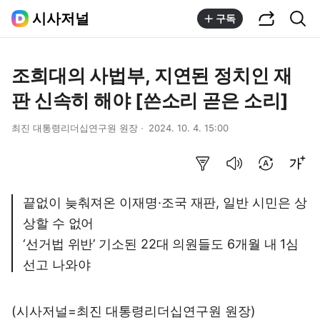
공유하기
통합검색
시사저널
구독
조희대의 사법부, 지연된 정치인 재
판 신속히 해야 [쓴소리 곧은 소리]
최진 대통령리더십연구원 원장
2024. 10. 4. 15:00
요약보기
음성으로 듣기
번역 설정
글씨크기 조절하기
끝없이 늦춰져온 이재명·조국 재판, 일반 시민은 상
상할 수 없어
‘선거법 위반’ 기소된 22대 의원들도 6개월 내 1심
선고 나와야
(시사저널=최진 대통령리더십연구원 원장)