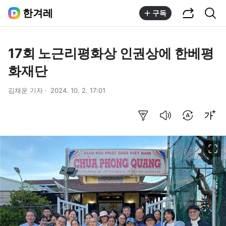
공유하기
통합검색
한겨레
구독
17회 노근리평화상 인권상에 한베평
화재단
김채운 기자
2024. 10. 2. 17:01
요약보기
음성으로 듣기
번역 설정
글씨크기 조절하기
이미지 크게 보기