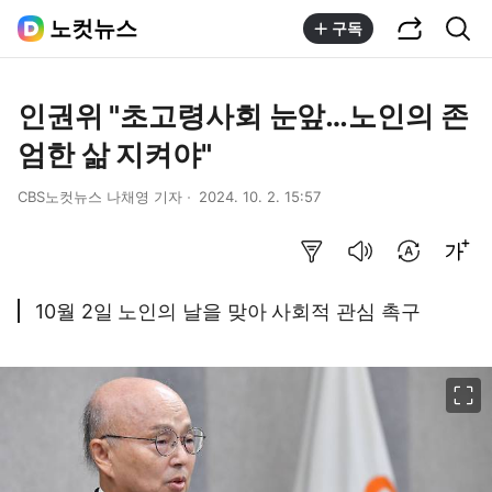
공유하기
통합검색
노컷뉴스
구독
인권위 "초고령사회 눈앞…노인의 존
엄한 삶 지켜야"
CBS노컷뉴스 나채영 기자
2024. 10. 2. 15:57
요약보기
음성으로 듣기
번역 설정
글씨크기 조절하기
10월 2일 노인의 날을 맞아 사회적 관심 촉구
이미지 크게 보기