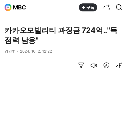
공유하기
통합검색
MBC
구독
카카오모빌리티 과징금 724억‥"독
점력 남용"
김건휘
2024. 10. 2. 12:22
요약보기
음성으로 듣기
번역 설정
글씨크기 조절하기