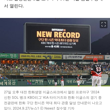
서 열린다.
이미지 크게 보기
27일 오후 대전 한화생명 이글스파크에서 열린 프로야구 '2024
신한 SOL 뱅크 KBO리그' KIA 타이거즈와 한화 이글스의 경기 중
전광판에 한화 구단 한시즌 역대 최다 관중 달성 안내문이 나오고
있다. 2024.9.27/뉴스1 ⓒ News1 장수영 기자