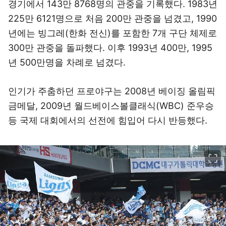
경기에서 143만 8768명의 관중을 기록했다. 1983년
225만 6121명으로 처음 200만 관중을 넘겼고, 1990
년에는 빙그레(한화 전신)를 포함한 7개 구단 체제로
300만 관중을 돌파했다. 이후 1993년 400만, 1995
년 500만명을 차례로 넘겼다.
인기가 주춤하던 프로야구는 2008년 베이징 올림픽
금메달, 2009년 월드베이스볼클래식(WBC) 준우승
등 국제 대회에서의 선전에 힘입어 다시 반등했다.
이미지 크게 보기