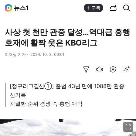
공유하기
통합검색
뉴스1
구독
사상 첫 천만 관중 달성…역대급 흥행
호재에 활짝 웃은 KBO리그
이재상 기자
2024. 10. 2. 06:01
요약보기
음성으로 듣기
번역 설정
글씨크기 조절하기
[정규리그결산①] 출범 43년 만에 1088만 관중
신기록
치열한 순위 경쟁 속 흥행 대박
이미지 크게 보기