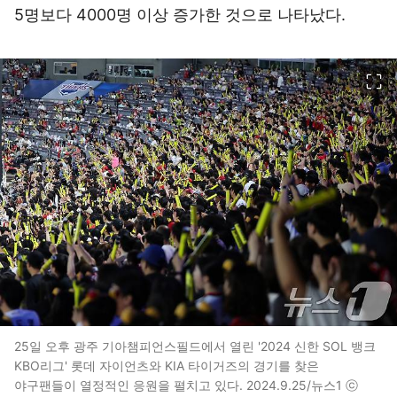
5명보다 4000명 이상 증가한 것으로 나타났다.
이미지 크게 보기
25일 오후 광주 기아챔피언스필드에서 열린 '2024 신한 SOL 뱅크
KBO리그' 롯데 자이언츠와 KIA 타이거즈의 경기를 찾은
야구팬들이 열정적인 응원을 펼치고 있다. 2024.9.25/뉴스1 ⓒ