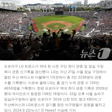
프로야구 LG 트윈스가 역대 한 시즌 구단 최다 관중 및 잠실 구장
최다 관중 신기록을 경신했다. LG는 지난 21일 서울 잠실 구장에서
열린 두산 베어스와 더블헤더 1차전에서 총 2만 3236명의 관중
수를 기록했다. 이로써 올해 LG는 홈 경기 누적 관중 수 130만
4656명을 기록했다. 한편 프로야구 역대 최다 관중 기록은 2009년
롯데 자이언츠가 동원한 138만 18명이다. 22일 오후 서울 송파구
잠실야구장에서 열린 프로야구 '2024 신한 SOL 뱅크 KBO리그'
두산베어스와 LG트윈스의 경기를 찾은 야구팬들이 응원을 펼치고
있다. 2024.9.22/뉴스1 ⓒ News1 이승배 기자